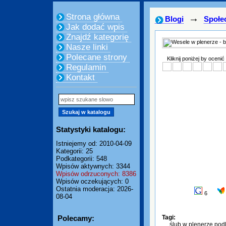
Strona główna
→
Blogi
Społe
Jak dodać wpis
Znajdź kategorię
Nasze linki
Polecane strony
Kliknij poniżej by ocenić
Regulamin
Kontakt
Statystyki katalogu:
Istniejemy od: 2010-04-09
Kategorii: 25
Podkategorii: 548
Wpisów aktywnych: 3344
Wpisów odrzuconych: 8386
Wpisów oczekujących: 0
Ostatnia moderacja: 2026-
6
08-04
Polecamy:
Tagi:
ślub w plenerze pod