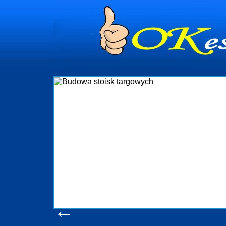
dynia
dministrowanie
ściami Gdynia i
ieżący nadzór nad
iczenia, organizację
ta obejmuje także
uchomościami Gdynia
potrzebny jest
ieruchomości Sopot
nia, Progreen-Adm
w codziennym
dla tych
←