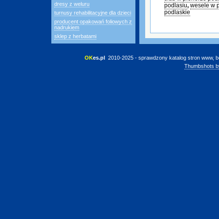
dresy z weluru
podlasiu
,
wesele w 
podlaskie
turnusy rehabilitacyjne dla dzieci
producent opakowań foliowych z
nadrukiem
sklep z herbatami
OK
es.pl
 2010-2025 - sprawdzony katalog stron www, b
Thumbshots b