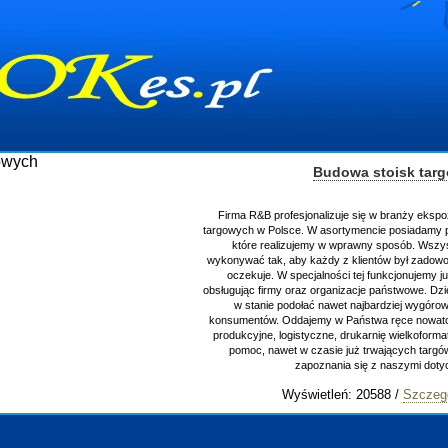
Budowa stoisk tar
Firma R&B profesjonalizuje się w branży ekspo
targowych w Polsce. W asortymencie posiadamy p
które realizujemy w wprawny sposób. Wszys
wykonywać tak, aby każdy z klientów był zadowo
oczekuje. W specjalności tej funkcjonujemy j
obsługując firmy oraz organizacje państwowe. Dzi
w stanie podołać nawet najbardziej wygór
konsumentów. Oddajemy w Państwa ręce nowator
produkcyjne, logistyczne, drukarnię wielkoform
pomoc, nawet w czasie już trwających targ
zapoznania się z naszymi do
Wyświetleń: 20588 /
Szczeg