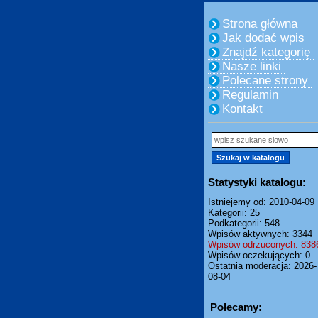
Strona główna
Jak dodać wpis
Znajdź kategorię
Nasze linki
Polecane strony
Regulamin
Kontakt
Statystyki katalogu:
Istniejemy od: 2010-04-09
Kategorii: 25
Podkategorii: 548
Wpisów aktywnych: 3344
Wpisów odrzuconych: 838
Wpisów oczekujących: 0
Ostatnia moderacja: 2026-
08-04
Polecamy: