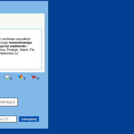
az mnóstwo wszelkich
aszego
internetowego
sprzęt wędkarski
i
ma, Prologic, Nash, Fin,
 Nieistotne cz
0
0
0