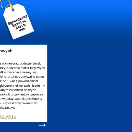
gowych
zycyjnej oraz budowie stoisk
rzyrządzenie stoisk targowych
tkie zlecenia staramy się
lony, oraz otrzymywał to na co
uż od 15 lat z powodzeniem
ęki ogromnej wprawie, jesteśmy
owanym żądaniom naszych
skich projektantów, zaplecze
atową oraz wszelką niezbędną
ów. Zapraszamy również do
tychczasowym
óły wpisu
→