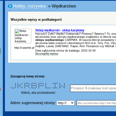
Hobby, rozrywka
» Wędkarstwo
Wszystkie wpisy w podkategorii
Sklep wędkarski - sklep karpiowy
Haczyki? Żyłki? Wędki? Kołowrotki? Pontony? Śpiwory? To, or
akcesoriów oraz sprzętu wędkarskiego znajdziesz w ofercie n
sklepu wędkarskiego
CARPMIX. W naszej ofercie posiadamy
akcesoria wielu znanych i docenianych firm m.in.
Tica, Fox, Oku
Delphin, Lastia, DAM MAD, Traper, Ron Thompson czy Mistrall
.
http://carpmix.pl
Data zgłoszenia strony do katalogu: 2015-10-30
Szczegóły wpisu
Zasugeruj nową stronę:
* * * ****** ****** ****** * ******* * *
* * ** * * * * * * * * * *
* * ** * * * * * * * * * *
* ** ****** ****** ****** * * * * *
* * ** * * * * * * * * * * *
* * * ** * * * * * * * ** **
6
***** * * * * ****** * ******* ******* * *
Kliknij, aby przeładować
Adres sugerowanej strony: