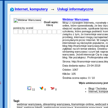
→
Internet, komputery
Usługi informatyczne
Webinar Warszawa
Oceń wpis:
Wraz z rozwojem Internetu, rozwinęły 
Kliknij
online, które spowodowały, że bez w
poniżej by ocenić
obejrzeć wydarzenie, spotkanie bizne
szkoleniu, które pomaga podnieść ko
związku z tym, że transmisje warszaw
przebieg, internauci mogą zaznajamiać 
przesyłanymi przez Internet. W związk
internetowe są niezwykle popularne, z
blog http://transmisje-warszawa.blog-a
zgłębiać na ich temat wiedzę. Dowiesz
streaming warszawa i czym tak napraw
warszawa. Jeżeli interesuje Cię to zag
blog. Nie pożałujesz. Profesjonalna wie
Strona: http://transmisje-warszawa.blog
Data dodania wpisu: 23-04-2018
Odsłon: 1067
Klików: 105
Średnia ocena wpisu: 0 / 10
6
Wpis umieszczony jest
Blogi
/
Technika
11
0
0
Internet, komput
Tagi:
webinar warszawa
,
streaming warszawa
,
transmisje online
,
webcast 
html
,
webinar html5
,
webinarium warszawa
,
transmisje warszawa
,
web