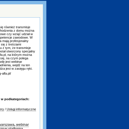
się również transmisje
ychodzenia z domu można
sowe czy wziąć udział w
mpetencje zawodowe. W
a mają profesjonalny
się z treściami
u z tym, że transmisje
ostał stworzony specjalny
lfa.pl, na którym można
 się, na czym polega
dę jest webinar
adnienia, wejdź na ten
dza jest w zasięgu ręki.
-alfa.pl/
 w podkategoriach:
ery
/
Usługi informatyczne
warszawa
,
webinar
inar platforma