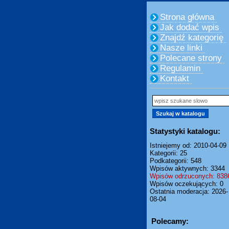
Strona główna
Jak dodać wpis
Znajdź kategorię
Nasze linki
Polecane strony
Regulamin
Kontakt
Statystyki katalogu:
Istniejemy od: 2010-04-09
Kategorii: 25
Podkategorii: 548
Wpisów aktywnych: 3344
Wpisów odrzuconych: 838
Wpisów oczekujących: 0
Ostatnia moderacja: 2026-
08-04
Polecamy: