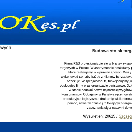
Budowa stoisk tar
Firma R&B profesjonalizuje się w branży ekspo
targowych w Polsce. W asortymencie posiadamy p
które realizujemy w wprawny sposób. Wszys
wykonywać tak, aby każdy z klientów był zadowo
oczekuje. W specjalności tej funkcjonujemy j
obsługując firmy oraz organizacje państwowe. Dzi
w stanie podołać nawet najbardziej wygór
konsumentów. Oddajemy w Państwa ręce nowator
produkcyjne, logistyczne, drukarnię wielkoform
pomoc, nawet w czasie już trwających targ
zapoznania się z naszymi do
Wyświetleń: 20615 /
Szczeg