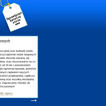
gowych
zycyjnej oraz budowie stoisk
rzyrządzenie stoisk targowych
tkie zlecenia staramy się
lony, oraz otrzymywał to na co
uż od 15 lat z powodzeniem
ęki ogromnej wprawie, jesteśmy
owanym żądaniom naszych
skich projektantów, zaplecze
atową oraz wszelką niezbędną
ów. Zapraszamy również do
tychczasowym
óły wpisu
→