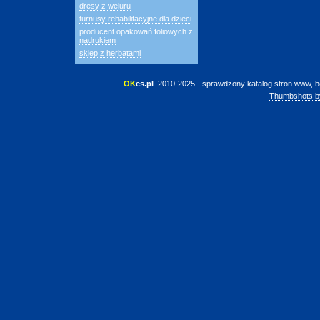
dresy z weluru
turnusy rehabilitacyjne dla dzieci
producent opakowań foliowych z
nadrukiem
sklep z herbatami
OK
es.pl
 2010-2025 - sprawdzony katalog stron www, b
Thumbshots b