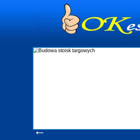
dynia
dministrowanie
ściami Gdynia i
ieżący nadzór nad
iczenia, organizację
ta obejmuje także
uchomościami Gdynia
potrzebny jest
ieruchomości Sopot
nia, Progreen-Adm
w codziennym
dla tych
←