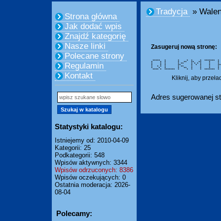
Tradycja
» Walen
Strona główna
Jak dodać wpis
Znajdź kategorię
Nasze linki
Zasugeruj nową stronę:
Polecane strony
***** * * * * * ******* 
* * * * ** ** ** 
Regulamin
* * * * ** * * * *
* * * ** * * * * ***
* * * * * ** * * 
* * * * ** * * * 
**** * ******* * * * * ****
Kontakt
Kliknij, aby przeł
Adres sugerowanej st
Statystyki katalogu:
Istniejemy od: 2010-04-09
Kategorii: 25
Podkategorii: 548
Wpisów aktywnych: 3344
Wpisów odrzuconych: 8386
Wpisów oczekujących: 0
Ostatnia moderacja: 2026-
08-04
Polecamy: