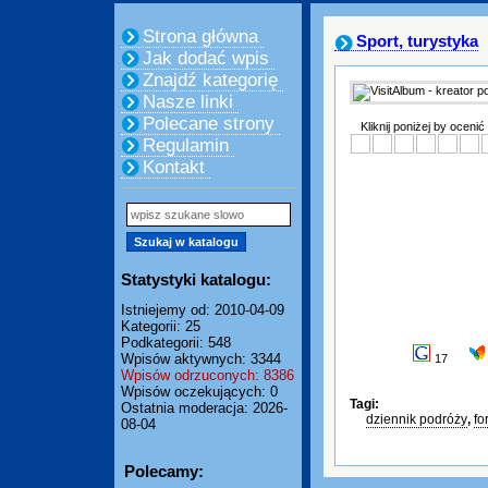
Strona główna
Sport, turystyka
Jak dodać wpis
Znajdź kategorię
Nasze linki
Polecane strony
Kliknij poniżej by ocenić
Regulamin
Kontakt
Statystyki katalogu:
Istniejemy od: 2010-04-09
Kategorii: 25
Podkategorii: 548
Wpisów aktywnych: 3344
17
Wpisów odrzuconych: 8386
Wpisów oczekujących: 0
Tagi:
Ostatnia moderacja: 2026-
dziennik podróży
,
fo
08-04
Polecamy: