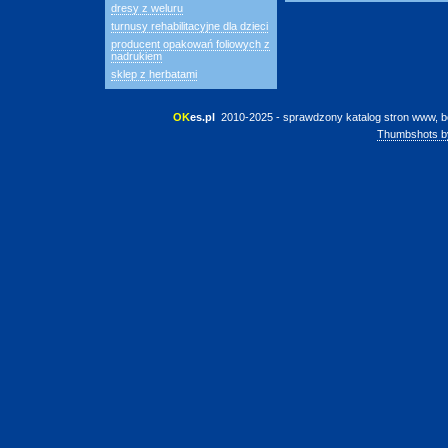
dresy z weluru
turnusy rehabilitacyjne dla dzieci
producent opakowań foliowych z
nadrukiem
sklep z herbatami
OK
es.pl
 2010-2025 - sprawdzony katalog stron www, b
Thumbshots b