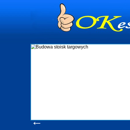
dynia
dministrowanie
ściami Gdynia i
ieżący nadzór nad
iczenia, organizację
ta obejmuje także
uchomościami Gdynia
potrzebny jest
ieruchomości Sopot
nia, Progreen-Adm
w codziennym
dla tych
←