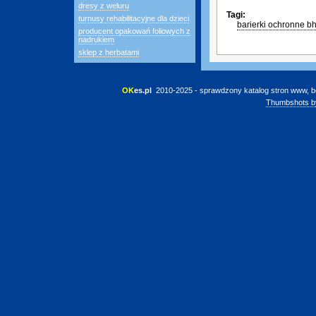
dresy z weluru
Tagi:
turnusy rehabilitacyjne dla dzieci
barierki ochronne b
producent opakowań foliowych z
nadrukiem
sklep z herbatami
OK
es.pl
 2010-2025 - sprawdzony katalog stron www, b
Thumbshots b