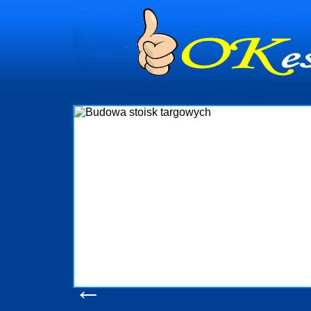
dynia
dministrowanie
ściami Gdynia i
ieżący nadzór nad
iczenia, organizację
ta obejmuje także
uchomościami Gdynia
potrzebny jest
ieruchomości Sopot
nia, Progreen-Adm
w codziennym
dla tych
←