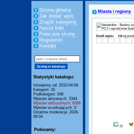
Strona główna
Miasta i regiony
Jak dodać wpis
Znajdź kategorię
Nasze linki
Polecane strony
Oceń wpis:
Kliknij pon
Regulamin
Kontakt
Statystyki katalogu:
Istniejemy od: 2010-04-09
Kategorii: 25
Podkategorii: 548
Wpisów aktywnych: 3344
Wpisów odrzuconych: 8386
Wpisów oczekujących: 0
Ostatnia moderacja: 2026-
08-04
12
Polecamy: