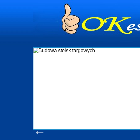
dynia
dministrowanie
ściami Gdynia i
ieżący nadzór nad
iczenia, organizację
ta obejmuje także
uchomościami Gdynia
potrzebny jest
ieruchomości Sopot
nia, Progreen-Adm
w codziennym
dla tych
←