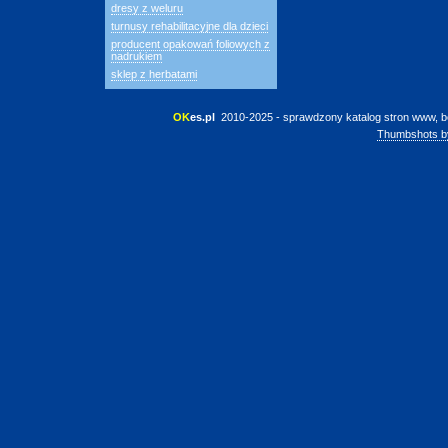
dresy z weluru
turnusy rehabilitacyjne dla dzieci
producent opakowań foliowych z
nadrukiem
sklep z herbatami
OK
es.pl
 2010-2025 - sprawdzony katalog stron www, b
Thumbshots b