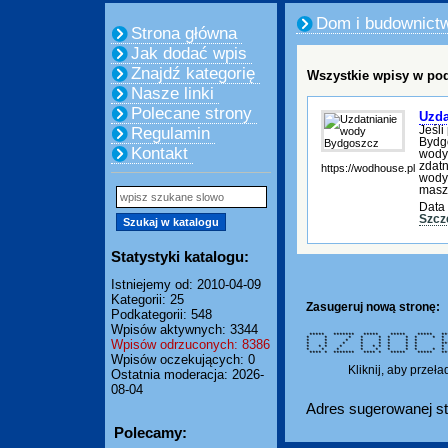
Dom i budownict
Strona główna
Jak dodać wpis
Znajdź kategorię
Wszystkie wpisy w pod
Nasze linki
Polecane strony
Uzda
Jeśli
Regulamin
Bydgo
Kontakt
wody
zdatn
https://wodhouse.pl
wody 
masz 
Data 
Szcz
Statystyki katalogu:
Istniejemy od: 2010-04-09
Kategorii: 25
Zasugeruj nową stronę:
Podkategorii: 548
Wpisów aktywnych: 3344
***** ******* ***** ***** *****
* * * * * * * * * * 
Wpisów odrzuconych: 8386
* * * * * * * * * * 
* * * * * * * * *****
* * * * * * * * * * 
* * * * * * * * * *
**** * ******* **** * ***** ****
Wpisów oczekujących: 0
Kliknij, aby przeł
Ostatnia moderacja: 2026-
08-04
Adres sugerowanej st
Polecamy: