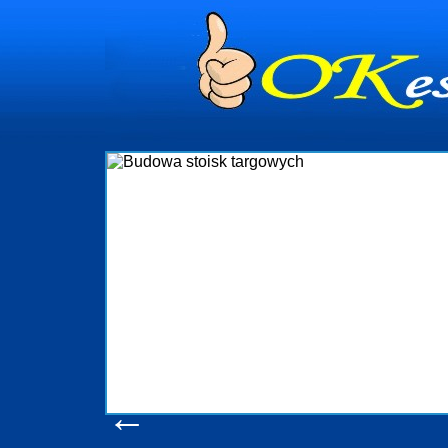
dynia
dministrowanie
ściami Gdynia i
ieżący nadzór nad
iczenia, organizację
ta obejmuje także
uchomościami Gdynia
potrzebny jest
ieruchomości Sopot
nia, Progreen-Adm
w codziennym
dla tych
←