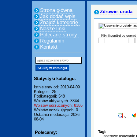
Strona główna
Zdrowie, uroda
Jak dodać wpis
Znajdź kategorię
Nasze linki
Polecane strony
Kliknij poniżej by ocenić
Regulamin
Kontakt
Statystyki katalogu:
Istniejemy od: 2010-04-09
Kategorii: 25
Podkategorii: 548
Wpisów aktywnych: 3344
Wpisów odrzuconych: 8386
Wpisów oczekujących: 0
Ostatnia moderacja: 2026-
5
08-04
Polecamy:
Tagi:
laserowe usuwanie p