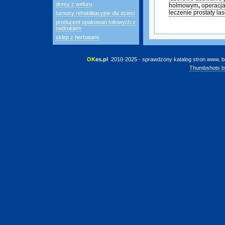
dresy z weluru
holmowym
,
operacj
leczenie prostaty la
turnusy rehabilitacyjne dla dzieci
producent opakowań foliowych z
nadrukiem
sklep z herbatami
OK
es.pl
 2010-2025 - sprawdzony katalog stron www, b
Thumbshots b