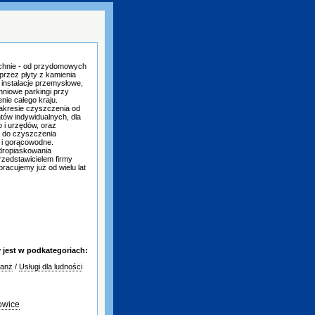
chnie - od przydomowych
rzez płyty z kamienia
, instalacje przemysłowe,
hniowe parkingi przy
nie całego kraju.
akresie czyszczenia od
ntów indywidualnych, dla
 i urzędów, oraz
 do czyszczenia
 i gorącowodne.
dropiaskowania
rzedstawicielem firmy
acujemy już od wielu lat
jest w podkategoriach:
ranż
/
Usługi dla ludności
owice