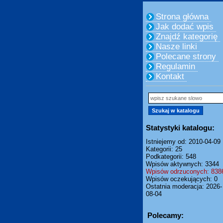
Strona główna
Jak dodać wpis
Znajdź kategorię
Nasze linki
Polecane strony
Regulamin
Kontakt
Statystyki katalogu:
Istniejemy od: 2010-04-09
Kategorii: 25
Podkategorii: 548
Wpisów aktywnych: 3344
Wpisów odrzuconych: 838
Wpisów oczekujących: 0
Ostatnia moderacja: 2026-
08-04
Polecamy: