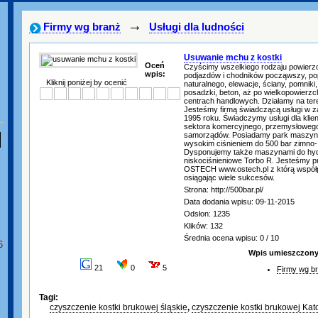
→
Firmy wg branż
Usługi dla ludności
Usuwanie mchu z kostki
Oceń
Czyścimy wszelkiego rodzaju powierz
wpis:
podjazdów i chodników począwszy, pop
Kliknij poniżej by ocenić
naturalnego, elewacje, ściany, pomniki
posadzki, beton, aż po wielkopowierzc
centrach handlowych. Działamy na tere
Jesteśmy firmą świadczącą usługi w z
1995 roku. Świadczymy usługi dla klie
sektora komercyjnego, przemysłowego
samorządów. Posiadamy park maszyn
wysokim ciśnieniem do 500 bar zimno-
Dysponujemy także maszynami do hy
niskociśnieniowe Torbo R. Jesteśmy p
OSTECH www.ostech.pl z którą współpr
osiągając wiele sukcesów.
Strona: http://500bar.pl/
Data dodania wpisu: 09-11-2015
Odsłon: 1235
Klików: 132
Średnia ocena wpisu: 0 / 10
6
Wpis umieszczony 
21
0
5
Firmy wg b
Tagi:
czyszczenie kostki brukowej śląskie
,
czyszczenie kostki brukowej Kat