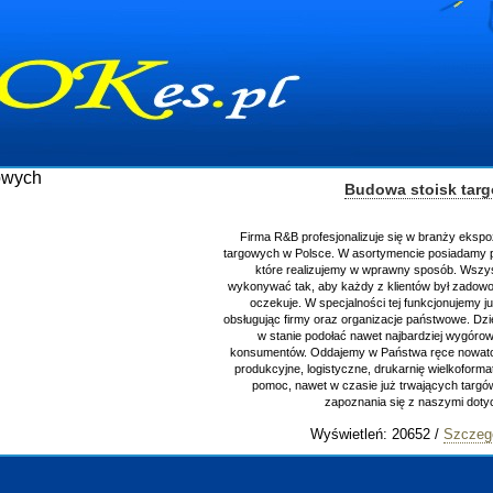
Budowa stoisk tar
Firma R&B profesjonalizuje się w branży ekspo
targowych w Polsce. W asortymencie posiadamy p
które realizujemy w wprawny sposób. Wszys
wykonywać tak, aby każdy z klientów był zadowo
oczekuje. W specjalności tej funkcjonujemy j
obsługując firmy oraz organizacje państwowe. Dzi
w stanie podołać nawet najbardziej wygór
konsumentów. Oddajemy w Państwa ręce nowator
produkcyjne, logistyczne, drukarnię wielkoform
pomoc, nawet w czasie już trwających targ
zapoznania się z naszymi do
Wyświetleń: 20652 /
Szczeg