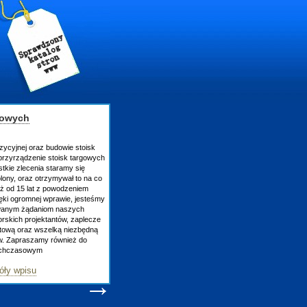
gowych
zycyjnej oraz budowie stoisk
rzyrządzenie stoisk targowych
tkie zlecenia staramy się
lony, oraz otrzymywał to na co
uż od 15 lat z powodzeniem
ęki ogromnej wprawie, jesteśmy
owanym żądaniom naszych
skich projektantów, zaplecze
atową oraz wszelką niezbędną
ów. Zapraszamy również do
tychczasowym
óły wpisu
→