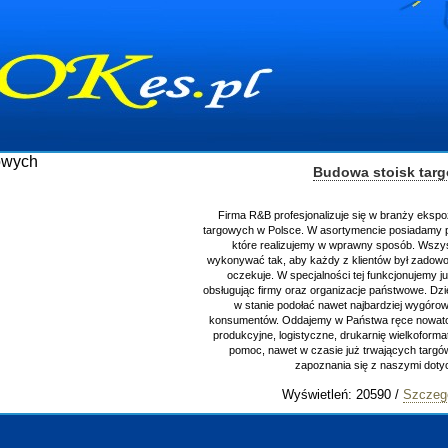
Budowa stoisk targowych
Firma R&B profesjonalizuje się w branży ekspozycyjnej oraz 
targowych w Polsce. W asortymencie posiadamy przyrządzenie 
które realizujemy w wprawny sposób. Wszystkie zlecenia 
wykonywać tak, aby każdy z klientów był zadowolony, oraz otr
oczekuje. W specjalności tej funkcjonujemy już od 15 lat z
obsługując firmy oraz organizacje państwowe. Dzięki ogromnej 
w stanie podołać nawet najbardziej wygórowanym żądani
konsumentów. Oddajemy w Państwa ręce nowatorskich projekt
produkcyjne, logistyczne, drukarnię wielkoformatową oraz ws
pomoc, nawet w czasie już trwających targów. Zapraszamy
zapoznania się z naszymi dotychczasowym
Wyświetleń: 20590 /
Szczegóły wpisu