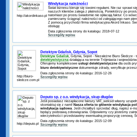
Windykacja należności
Świat biznesu kieruje się swoimi regułami. Nie raz sprawi si
naszych klientów zalega z płatnością. Poniektórzy po prost
natomiast po prostu świadomie nie opłacają faktur. Co wówc
http://akordinkaso.pl
zamierzamy ściągnąć należności od zalegającego nam pie
Z pomocą przychodzi firma windykacyjna Akord Inkaso. Ś
obsługę
Data zgłoszenia strony do katalogu: 2018-07-12
Szczegóły wpisu
Detektyw Gdańsk, Gdynia, Sopot
Detektyw Gdańsk
, Gdynia, Sopot - Niezależne Biuro Śledcze 
detektywistyczna
działająca na terenie Trójmiasta i województ
Oferujemy kompleksowe
usługi detektywistyczne
dla osób pry
biuro detektywistyczne
dokumentuje zdrady, weryfikuje prze
Data zgłoszenia strony do katalogu: 2016-12-26
http://biuro-
Szczegóły wpisu
sledcze.com.pl
Deputo sp. z o.o. windykacja, skup długów
Jeśli posiadasz niezapłacone faktury VAT, weksel własny uzupełni
skontaktuj się z nami!
Nasza oferta to głównie windykacja po
windykacja sądowa
. Jeśli chciałbyś sprzedać dług, napisz e-m
będący podstawą zobowiązania. Odpowiemy czy jesteśmy zain
wierzytelności i przedstawimy ewentualną propozycję cenową. 
Data zgłoszenia strony do katalogu: 2015-12-09
http://deputo.pl
Szczegóły wpisu