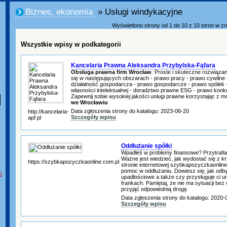
Biznes, ekonomia
» Usługi windykacyjne
Wyświetlono strony od 1 do 10 z 10 stron w zna
Wszystkie wpisy w podkategorii
Kancelaria Prawna Aleksandra Przybylska-Fąfara
Obsługa prawna firm Wrocław
. Proste i skuteczne rozwiązan
się w następujących obszarach - prawo pracy - prawo cywilne
działalność gospodarcza - prawo gospodarcze - prawo spółek -
własności intelektualnej - doradztwo prawne ESG - prawo konk
Zapewnij sobie wysokiej jakości usługi prawne korzystając z m
we Wrocławiu
Data zgłoszenia strony do katalogu: 2023-06-20
http://kancelaria-
Szczegóły wpisu
apf.pl
Oddłużanie spółki
Wpadłeś w problemy finansowe? Przytrafia 
Ważne jest wiedzieć, jak wydostać się z k
https://szybkapozyczkaonline.com.pl
stronie internetowej szybkapozyczkaonline
pomoc w oddłużaniu. Dowiesz się, jak odb
6
upadłościowe a także czy przysługuje ci u
frankach. Pamiętaj, że nie ma sytuacji bez 
przyjąć odpowiednią drogę
Data zgłoszenia strony do katalogu: 2020-
Szczegóły wpisu