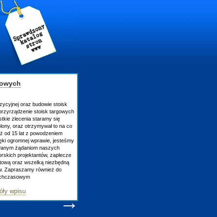
budowie stoisk
stoisk targowych
staramy się
zymywał to na co
 powodzeniem
wprawie, jesteśmy
om naszych
antów, zaplecze
zelką niezbędną
 również do
→