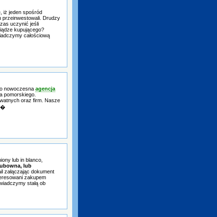
ę, iż jeden spośród
u przeinwestowali. Drudzy
zas uczynić jeśli
niądze kupującego?
wiadczymy całościową
- to nowoczesna
agencja
wa pomorskiego.
watnych oraz firm. Nasze
sz�
ony lub in blanco,
lubowna, lub
ail załączając dokument
teresowani zakupem
Świadczymy stałą ob