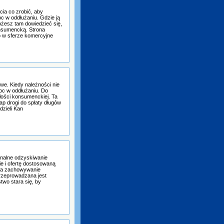
cia co zrobić, aby
c w oddłużaniu. Gdzie ją
Możesz tam dowiedzieć się,
onsumencką. Strona
o w sferze komercyjne
we. Kiedy należności nie
oc w oddłużaniu. Do
łości konsumenckiej. Ta
ap drogi do spłaty długów
dzieli Kan
onalne odzyskiwanie
e i ofertę dostosowaną
 na zachowywanie
rzeprowadzana jest
two stara się, by