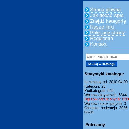
Strona główna
Jak dodać wpis
Znajdź kategorię
Nasze linki
Polecane strony
Regulamin
Kontakt
Statystyki katalogu:
Istniejemy od: 2010-04-09
Kategorii: 25
Podkategorii: 548
Wpisów aktywnych: 3344
Wpisów odrzuconych: 838
Wpisów oczekujących: 0
Ostatnia moderacja: 2026-
08-04
Polecamy: