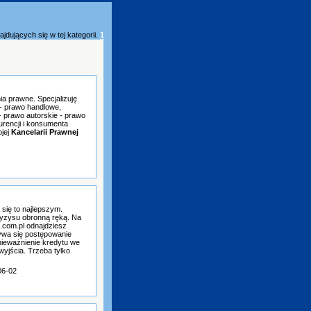
jdujących się w tej kategorii.
1
ia prawne. Specjalizuję
 - prawo handlowe,
 prawo autorskie - prawo
urencji i konsumenta
ojej
Kancelarii Prawnej
się to najlepszym.
ryzysu obronną ręką. Na
.com.pl odnajdziesz
ywa się postępowanie
nieważnienie kredytu we
wyjścia. Trzeba tylko
06-02