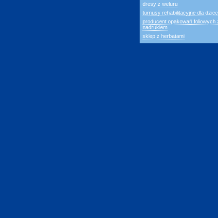
dresy z weluru
turnusy rehabilitacyjne dla dziec
producent opakowań foliowych 
nadrukiem
sklep z herbatami