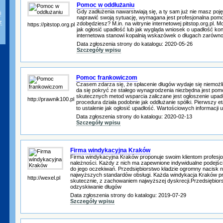
Pomoc w oddłużaniu
Gdy zadłużenia nawarstwiają się, a ty sam już nie masz poję
i
naprawić swoją sytuację, wymagana jest profesjonalna pomo
z
zdobędziesz? M.in. na witrynie internetowej pitstop.org.pl. 
https://pitstop.org.pl
jak ogłosić upadłość lub jak wygląda wniosek o upadłość k
internetowa stanowi kopalnią wskazówek o długach zarówn
Data zgłoszenia strony do katalogu: 2020-05-26
Szczegóły wpisu
Pomoc frankowiczom
Czasem zdarza się, że spłacenie długów wydaje się niemożli
da się pokryć ze stałego wynagrodzenia niezbędna jest pom
skutecznych metod wsparcia zaliczane jest ogłoszenie upad
http://prawnik100.pl
procedura działa podobnie jak oddłużanie spółki. Pierwszy et
to ustalenie jak ogłosić upadłość. Wartościowych informacji u
Data zgłoszenia strony do katalogu: 2020-02-13
Szczegóły wpisu
Firma windykacyjna Kraków
Firma windykacyjna Kraków proponuje swoim klientom profesj
należności. Każdy z nich ma zapewnione indywidualne podejści
do jego oczekiwań. Przedsiębiorstwo kładzie ogromny nacisk
najwyższych standardów obsługi. Każda windykacja Kraków p
http://wexel.pl
skutecznie, z zachowaniem najwyższej dyskrecji.Przedsiębiors
odzyskiwanie długów
Data zgłoszenia strony do katalogu: 2019-07-29
Szczegóły wpisu