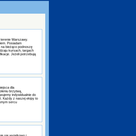
 terenie Warszawy.
niem. Posiadam
z na bieżąco podnoszę
dzaju kursach, targach
kacje. Jeżeli potrzebują
iejsca dla
leniu brzytwą,
owujemy indywidualnie do
. Każdy z naszej ekipy to
samym sercu
e się wyjątkowo i