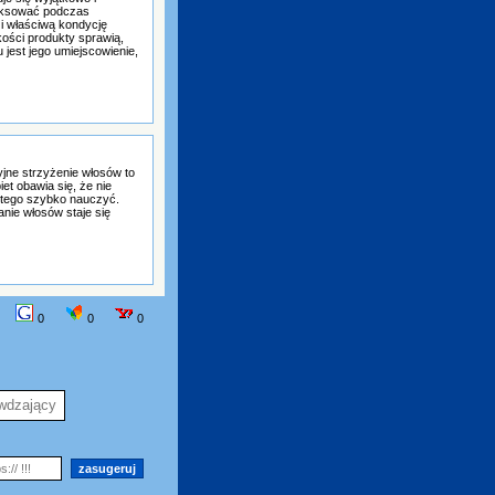
laksować podczas
 i właściwą kondycję
kości produkty sprawią,
jest jego umiejscowienie,
cyjne strzyżenie włosów to
iet obawia się, że nie
 tego szybko nauczyć.
nie włosów staje się
0
0
0