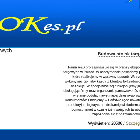
Budowa stoisk tar
Firma R&B profesjonalizuje się w branży ekspo
targowych w Polsce. W asortymencie posiadamy p
które realizujemy w wprawny sposób. Wszys
wykonywać tak, aby każdy z klientów był zadowo
oczekuje. W specjalności tej funkcjonujemy j
obsługując firmy oraz organizacje państwowe. Dzi
w stanie podołać nawet najbardziej wygór
konsumentów. Oddajemy w Państwa ręce nowator
produkcyjne, logistyczne, drukarnię wielkoform
pomoc, nawet w czasie już trwających targ
zapoznania się z naszymi do
Wyświetleń: 20586 /
Szczeg