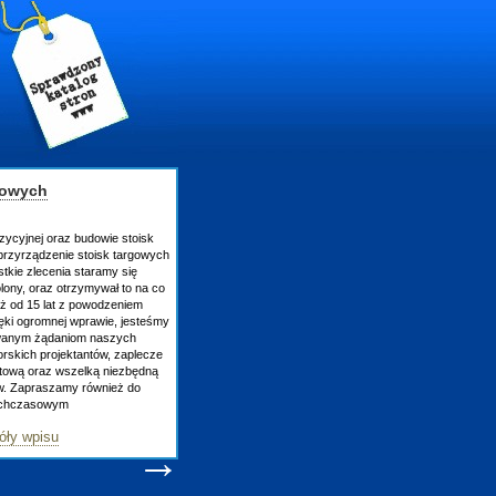
gowych
zycyjnej oraz budowie stoisk
rzyrządzenie stoisk targowych
tkie zlecenia staramy się
lony, oraz otrzymywał to na co
uż od 15 lat z powodzeniem
ęki ogromnej wprawie, jesteśmy
owanym żądaniom naszych
skich projektantów, zaplecze
atową oraz wszelką niezbędną
ów. Zapraszamy również do
tychczasowym
óły wpisu
→