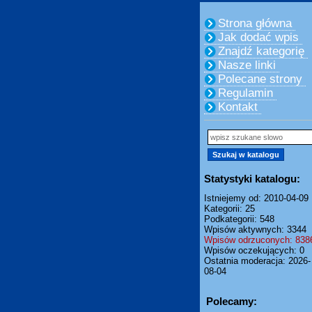
Strona główna
Jak dodać wpis
Znajdź kategorię
Nasze linki
Polecane strony
Regulamin
Kontakt
Statystyki katalogu:
Istniejemy od: 2010-04-09
Kategorii: 25
Podkategorii: 548
Wpisów aktywnych: 3344
Wpisów odrzuconych: 838
Wpisów oczekujących: 0
Ostatnia moderacja: 2026-
08-04
Polecamy: