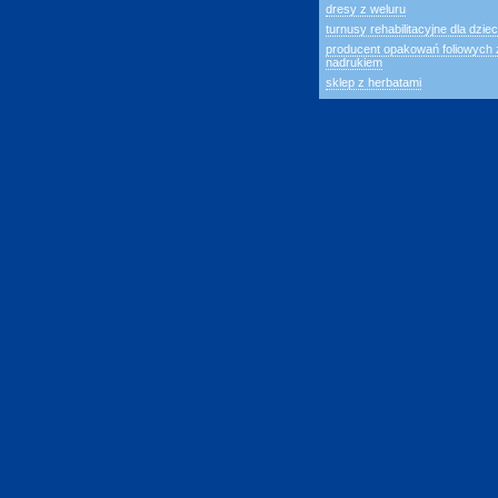
dresy z weluru
turnusy rehabilitacyjne dla dziec
producent opakowań foliowych 
nadrukiem
sklep z herbatami