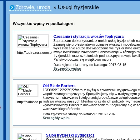
Zdrowie, uroda
» Usługi fryzjerskie
Wszystkie wpisy w podkategorii
Czesanie i stylizacja włosów Topfryzura
Zapraszam do korzystania z moich usług fryzjerskich na
Zajmuję się profesjonalnym upinanie włosów i modelowa
wykształcenie i duże doświadczenie we fryzjerstwie ora
swoje kwalifikacje zawodowe uczestnicząc w różnego ro
http://topfryzura.com.pl
fryzjerskich oraz szkoleniach podnoszących swoje kwalifi
Państwo poczuć się wyjątkowo na prz
Data zgłoszenia strony do katalogu: 2017-03-15
Szczegóły wpisu
Old Blade Barbers
Old Blade Barbers powstał z myślą o stworzeniu wyjątkowego m
współczesnego mężczyzny.Specjalizujemy się w tradycyjnym go
klasycznym strzyżeniu i pielęgnacją brody.Nasze usługi dopas
rodzaju włosów naszych klientów oraz do ich potrzeb i wymagań
http://oldblade.pl
wykwalifikowany Barber z doświadczeniem.Znajdujemy się w 
6
warszawskiego śródmie
Data zgłoszenia strony do katalogu: 2016-12-07
Szczegóły wpisu
Salon fryzjerski Bydgoszcz
W salonie fryzjerskim Roch Engel w Bydgoszczy każdy poczuj