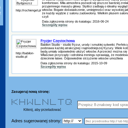
komfortowo. Miła atmosfera pozwoli się jeszcze bardziej zre
przyjemnego masażu głowy. Styliści zadbają o idealny wygląd
i
włosów. Bogate doświadczenie, umiejętności oraz wysokiej ja
http://rochiengel.pl
z
że każdy wyjdzie z salonu zadowolony. Wielkim plusem salonu 
czyli
Data zgłoszenia strony do katalogu: 2016-06-24
Szczegóły wpisu
Fryzjer Częstochowa
Babilon Studio - studio fryzur, urody i smukłej sylwetki. Perfek
podstawa każdej atrakcyjnej i najmodniejszej fryzury. Wiele kob
będą umiały odpowiednio ułożyć włosów. A przecież można się
http://babilon-
Właściwe przyrządy i odrobina treningu sprawiają, że modelowa
studio.pl
dziecinnie łatwe. Odpowiednie strzyżenie włosów umożliwia
Data zgłoszenia strony do katalogu: 2015-10-09
Szczegóły wpisu
Zasugeruj nową stronę:
* * * * * * * * * * ******* *****
* ** * * * * * ** * * * * *
* ** * * * * * * * * * * * *
** ******* * * * * * * * * * * *
* ** * * * * * * * * * * * * * * *
* ** * * ** ** * * ** * * * *
* * * * * * ******* * * ******* * **** *
Kliknij, aby przeładować
Adres sugerowanej strony: