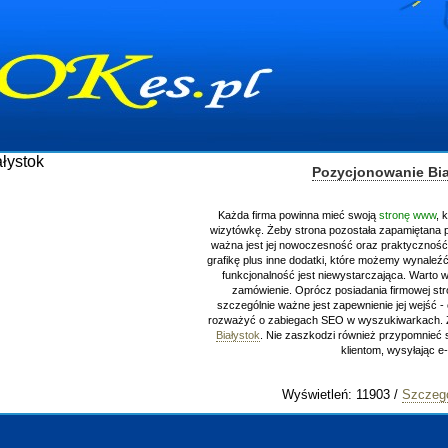
Pozycjonowanie Bia
Każda firma powinna mieć swoją
stronę www
, 
wizytówkę. Żeby strona pozostała zapamiętana 
ważna jest jej nowoczesność oraz praktyczność.
grafikę plus inne dodatki, które możemy wynaleźć 
funkcjonalność jest niewystarczająca. Warto 
zamówienie. Oprócz posiadania firmowej st
szczególnie ważne jest zapewnienie jej wejść - c
rozważyć o zabiegach SEO w wyszukiwarkach.
Białystok
. Nie zaszkodzi również przypomnieć 
klientom, wysyłając e
Wyświetleń: 11903 /
Szczegó