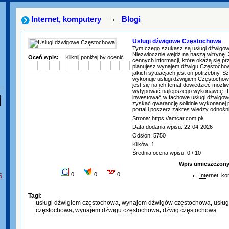
→
Internet, komputery
Blogi
Usługi dźwigowe Częstochowa
Tym czego szukasz są usługi dźwigo
Niezwłocznie wejdź na naszą witrynę. 
Oceń wpis:
Kliknij poniżej by ocenić
cennych informacji, które okażą się p
planujesz wynajem dźwigu Częstochow
jakich sytuacjach jest on potrzebny. S
wykonuje usługi dźwigiem Częstocho
jest się na ich temat dowiedzieć możliw
wytypować najlepszego wykonawcę. 
inwestować w fachowe usługi dźwigo
zyskać gwarancję solidnie wykonanej
portal i poszerz zakres wiedzy odnoś
Strona: https://amcar.com.pl/
Data dodania wpisu: 22-04-2026
Odsłon: 5750
Klików: 1
Średnia ocena wpisu: 0 / 10
Wpis umieszczony 
0
0
0
6
Internet, k
Tagi:
usługi dźwigiem częstochowa
,
wynajem dźwigów częstochowa
,
usłu
częstochowa
,
wynajem dźwigu częstochowa
,
dźwig częstochowa