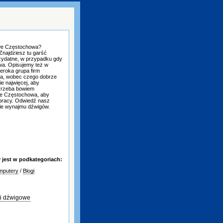
we Częstochowa?
Znajdziesz tu garść
rzydatne, w przypadku gdy
a. Opisujemy też w
zeroka grupa firm
wa, wobec czego dobrze
ie najwięcej, aby
Trzeba bowiem
we Częstochowa, aby
 pracy. Odwiedź nasz
nie wynajmu dźwigów.
jest w podkategoriach:
omputery
/
Blogi
gi dźwigowe