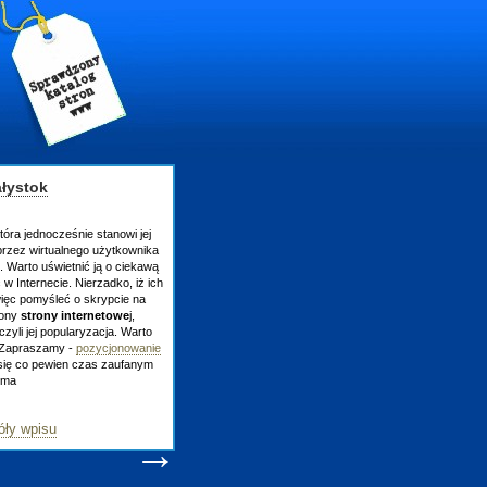
łystok
która jednocześnie stanowi jej
przez wirtualnego użytkownika
 Warto uświetnić ją o ciekawą
w Internecie. Nierzadko, iż ich
więc pomyśleć o skrypcie na
rony
strony internetowe
j,
zyli jej popularyzacja. Warto
 Zapraszamy -
pozycjonowanie
się co pewien czas zaufanym
-ma
ły wpisu
→