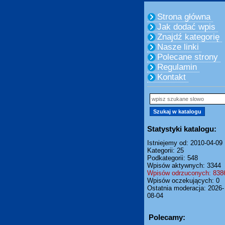
Strona główna
Jak dodać wpis
Znajdź kategorię
Nasze linki
Polecane strony
Regulamin
Kontakt
Statystyki katalogu:
Istniejemy od: 2010-04-09
Kategorii: 25
Podkategorii: 548
Wpisów aktywnych: 3344
Wpisów odrzuconych: 838
Wpisów oczekujących: 0
Ostatnia moderacja: 2026-
08-04
Polecamy: