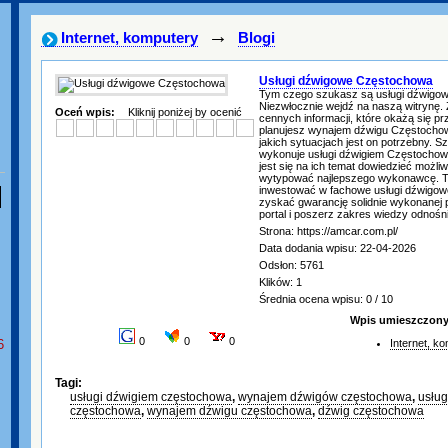
→
Internet, komputery
Blogi
Usługi dźwigowe Częstochowa
Tym czego szukasz są usługi dźwigo
Niezwłocznie wejdź na naszą witrynę. 
Oceń wpis:
Kliknij poniżej by ocenić
cennych informacji, które okażą się p
planujesz wynajem dźwigu Częstochow
jakich sytuacjach jest on potrzebny. S
wykonuje usługi dźwigiem Częstocho
jest się na ich temat dowiedzieć możliw
wytypować najlepszego wykonawcę. 
inwestować w fachowe usługi dźwigo
zyskać gwarancję solidnie wykonanej
portal i poszerz zakres wiedzy odnoś
Strona: https://amcar.com.pl/
Data dodania wpisu: 22-04-2026
Odsłon: 5761
Klików: 1
Średnia ocena wpisu: 0 / 10
Wpis umieszczony 
0
0
0
6
Internet, k
Tagi:
usługi dźwigiem częstochowa
,
wynajem dźwigów częstochowa
,
usłu
częstochowa
,
wynajem dźwigu częstochowa
,
dźwig częstochowa