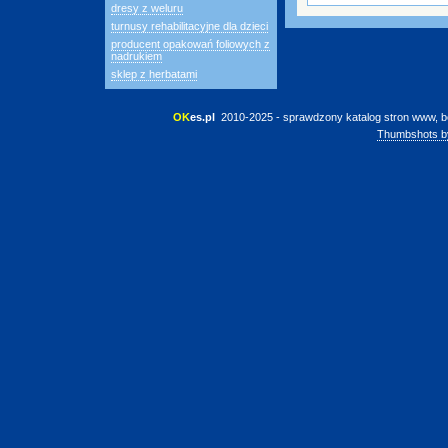
dresy z weluru
turnusy rehabilitacyjne dla dzieci
producent opakowań foliowych z
nadrukiem
sklep z herbatami
OK
es.pl
 2010-2025 - sprawdzony katalog stron www, b
Thumbshots b