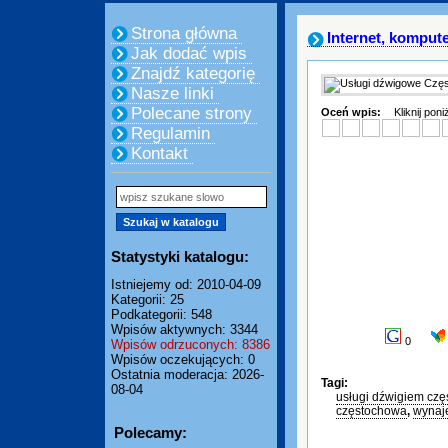
Strona główna
Internet, komput
Jak dodać wpis
Znajdź kategorię
Nasze linki
Polecane strony
Oceń wpis:
Kliknij pon
Regulamin
Kontakt
Statystyki katalogu:
Istniejemy od: 2010-04-09
Kategorii: 25
Podkategorii: 548
Wpisów aktywnych: 3344
0
Wpisów odrzuconych: 8386
Wpisów oczekujących: 0
Ostatnia moderacja: 2026-
Tagi:
08-04
usługi dźwigiem cz
częstochowa
,
wynaj
Polecamy: