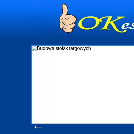
dynia
dministrowanie
ściami Gdynia i
ieżący nadzór nad
iczenia, organizację
ta obejmuje także
uchomościami Gdynia
potrzebny jest
ieruchomości Sopot
nia, Progreen-Adm
w codziennym
dla tych
←