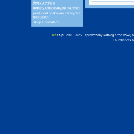
dresy z weluru
turnusy rehabilitacyjne dla dzieci
producent opakowań foliowych z
nadrukiem
sklep z herbatami
OK
es.pl
 2010-2025 - sprawdzony katalog stron www, b
Thumbshots b