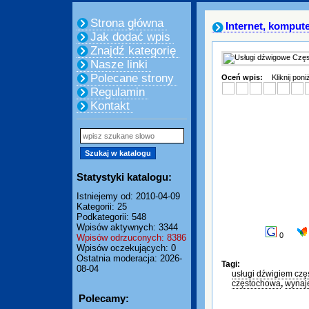
Strona główna
Internet, komput
Jak dodać wpis
Znajdź kategorię
Nasze linki
Polecane strony
Oceń wpis:
Kliknij pon
Regulamin
Kontakt
Statystyki katalogu:
Istniejemy od: 2010-04-09
Kategorii: 25
Podkategorii: 548
Wpisów aktywnych: 3344
0
Wpisów odrzuconych: 8386
Wpisów oczekujących: 0
Ostatnia moderacja: 2026-
Tagi:
08-04
usługi dźwigiem cz
częstochowa
,
wynaj
Polecamy: