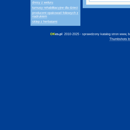
dresy z weluru
turnusy rehabilitacyjne dla dzieci
producent opakowań foliowych z
nadrukiem
sklep z herbatami
OK
es.pl
 2010-2025 - sprawdzony katalog stron www, b
Thumbshots b