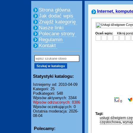
Strona główna
Internet, komput
Jak dodać wpis
Znajdź kategorię
Nasze linki
Polecane strony
Oceń wpis:
Kliknij pon
Regulamin
Kontakt
Statystyki katalogu:
Istniejemy od: 2010-04-09
Kategorii: 25
Podkategorii: 548
Wpisów aktywnych: 3344
0
Wpisów odrzuconych: 8386
Wpisów oczekujących: 0
Ostatnia moderacja: 2026-
Tagi:
08-04
usługi dźwigiem cz
częstochowa
,
wynaj
Polecamy: