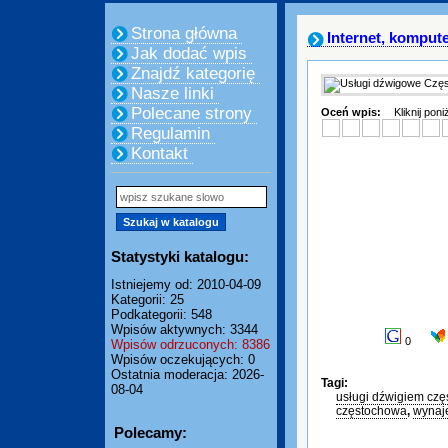
Strona główna
Internet, komput
Jak dodać wpis
Znajdź kategorię
Nasze linki
Polecane strony
Oceń wpis:
Kliknij pon
Regulamin
Kontakt
Statystyki katalogu:
Istniejemy od: 2010-04-09
Kategorii: 25
Podkategorii: 548
Wpisów aktywnych: 3344
0
Wpisów odrzuconych: 8386
Wpisów oczekujących: 0
Ostatnia moderacja: 2026-
Tagi:
08-04
usługi dźwigiem cz
częstochowa
,
wynaj
Polecamy: