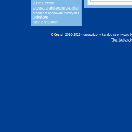
dresy z weluru
turnusy rehabilitacyjne dla dzieci
producent opakowań foliowych z
nadrukiem
sklep z herbatami
OK
es.pl
 2010-2025 - sprawdzony katalog stron www, b
Thumbshots b