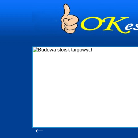
dynia
dministrowanie
ściami Gdynia i
ieżący nadzór nad
iczenia, organizację
ta obejmuje także
uchomościami Gdynia
potrzebny jest
ieruchomości Sopot
nia, Progreen-Adm
w codziennym
dla tych
←