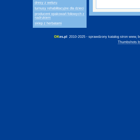
dresy z weluru
turnusy rehabilitacyjne dla dzieci
producent opakowań foliowych z
nadrukiem
sklep z herbatami
OK
es.pl
 2010-2025 - sprawdzony katalog stron www, b
Thumbshots b