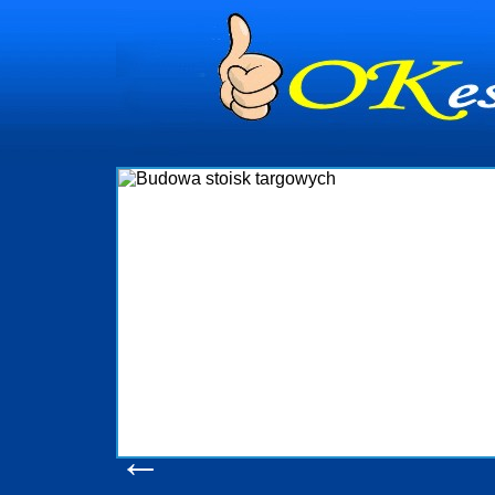
dynia
dministrowanie
ściami Gdynia i
ieżący nadzór nad
iczenia, organizację
ta obejmuje także
uchomościami Gdynia
potrzebny jest
ieruchomości Sopot
nia, Progreen-Adm
w codziennym
dla tych
←