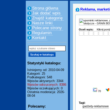
Strona główna
Reklama, market
Jak dodać wpis
Znajdź kategorię
Nasze linki
Polecane strony
Oceń wpis:
Kliknij pon
Regulamin
Kontakt
Statystyki katalogu:
Istniejemy od: 2010-04-09
Kategorii: 25
Podkategorii: 548
Wpisów aktywnych: 3344
Wpisów odrzuconych: 8386
Wpisów oczekujących: 0
70
Ostatnia moderacja: 2026-
08-04
Tagi:
Polecamy:
gadżety-reklamowe