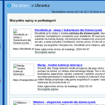
Dla dzieci
» Ubranka
Wyświetlono strony od 1 do 10 z 10 stron w zna
Wszystkie wpisy w podkategorii
Divotikids.pl - sklep z Sukienkami dla Dziewczynek
Divotikids.pl to sklep z modną
odzieżą dla dziewczynki
, ofe
sukienek, kompletnych zestawów oraz dodatków. W naszej ko
sukienki na każdą okazję, od komunii po świąteczne uroczys
od ręki, a tania wysyłka i możliwość zwrotu przez 14 dni od z
zakupy są wygodne i bezpieczne. Divotikids.pl to miejsce, gd
https://divotikids.pl
Data zgłoszenia strony do katalogu: 2024-04-07
Szczegóły wpisu
Marija - modne kolekcje dziecięce
Pozwól, aby Twoje dziecko nosiło przyjazne dla jego skóry 
postaw na odzież ze sklepu internetowego Marija. Ten e-sk
bodziaków, pajacyków, spodni, sukienek i spódnic uszytych
wyselekcjonowanych materiałów w modnych kolorach oraz
online Marija proponuje całą gamę wygodnych czapek i opa
https://marijaonline.pl
6
stylizacje do przedszkola cz
Data zgłoszenia strony do katalogu: 2022-03-19
Szczegóły wpisu
Milulove - eleganckie sukienki dla dziewczynek