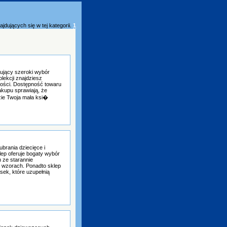
jdujących się w tej kategorii.
1
rujący szeroki wybór
lekcji znajdziesz
tości. Dostępność towaru
akupu sprawiają, że
zie Twoja mała ksi�
ubrania dziecięce i
lep oferuje bogaty wybór
 ze starannie
 wzorach. Ponadto sklep
sek, które uzupełnią