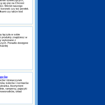
kienek dziewczęcych,
zą się one na Chrzest
ości. Wśród naszego
, koronek czy też perełek.
łkami czy także bod
y łączyła w sobie
e produkty znajdziesz w
ty wykonane z
dszych. Ponadto dostępne
 każdej
łopców
opców i dziewczynek
onów, kolorów i rozmiarów
 ubranka. Asortyment
dnie, rampersy, pajacyki
 noworodków, skład