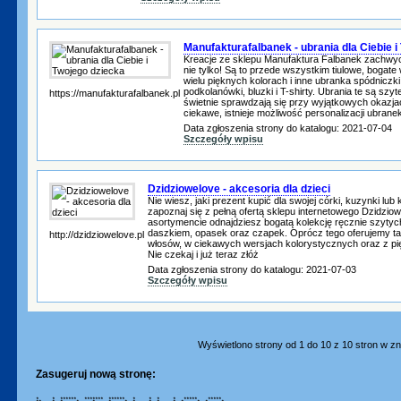
Manufakturafalbanek - ubrania dla Ciebie i
Kreacje ze sklepu Manufaktura Falbanek zachwy
nie tylko! Są to przede wszystkim tiulowe, bogate w
wielu pięknych kolorach i inne ubranka spódniczki
podkolanówki, bluzki i T-shirty. Ubrania te są szyt
https://manufakturafalbanek.pl
świetnie sprawdzają się przy wyjątkowych okazjach
ciekawe, istnieje możliwość personalizacji ubrane
Data zgłoszenia strony do katalogu: 2021-07-04
Szczegóły wpisu
Dzidziowelove - akcesoria dla dzieci
Nie wiesz, jaki prezent kupić dla swojej córki, kuzynki lub
zapoznaj się z pełną ofertą sklepu internetowego Dzidz
asortymencie odnajdziesz bogatą kolekcję ręcznie szytyc
daszkiem, opasek oraz czapek. Oprócz tego oferujemy t
http://dzidziowelove.pl
włosów, w ciekawych wersjach kolorystycznych oraz z 
Nie czekaj i już teraz złóż
Data zgłoszenia strony do katalogu: 2021-07-03
Szczegóły wpisu
Wyświetlono strony od 1 do 10 z 10 stron w zna
Zasugeruj nową stronę:
* * ****** ******* ****** * * * * ***** *****