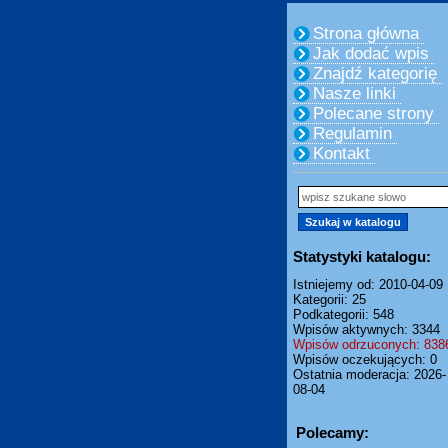
Strona główna
Jak dodać wpis
Znajdź kategorię
Nasze linki
Polecane strony
Regulamin
Kontakt
Statystyki katalogu:
Istniejemy od: 2010-04-09
Kategorii: 25
Podkategorii: 548
Wpisów aktywnych: 3344
Wpisów odrzuconych: 838
Wpisów oczekujących: 0
Ostatnia moderacja: 2026-
08-04
Polecamy: