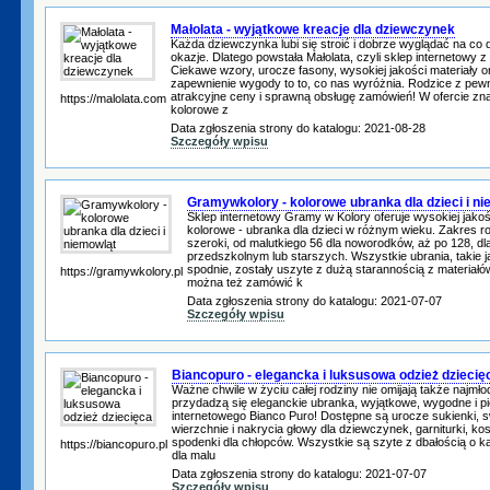
Małolata - wyjątkowe kreacje dla dziewczynek
Każda dziewczynka lubi się stroić i dobrze wyglądać na co d
okazje. Dlatego powstała Małolata, czyli sklep internetowy 
Ciekawe wzory, urocze fasony, wysokiej jakości materiały o
zapewnienie wygody to to, co nas wyróżnia. Rodzice z pew
atrakcyjne ceny i sprawną obsługę zamówień! W ofercie znaj
https://malolata.com
kolorowe z
Data zgłoszenia strony do katalogu: 2021-08-28
Szczegóły wpisu
Gramywkolory - kolorowe ubranka dla dzieci i n
Sklep internetowy Gramy w Kolory oferuje wysokiej jakośc
kolorowe - ubranka dla dzieci w różnym wieku. Zakres r
szeroki, od malutkiego 56 dla noworodków, aż po 128, dl
przedszkolnym lub starszych. Wszystkie ubrania, takie jak
spodnie, zostały uszyte z dużą starannością z materiałów
https://gramywkolory.pl
można też zamówić k
Data zgłoszenia strony do katalogu: 2021-07-07
Szczegóły wpisu
Biancopuro - elegancka i luksusowa odzież dziecię
Ważne chwile w życiu całej rodziny nie omijają także najmł
przydadzą się eleganckie ubranka, wyjątkowe, wygodne i pi
internetowego Bianco Puro! Dostępne są urocze sukienki, sw
wierzchnie i nakrycia głowy dla dziewczynek, garniturki, kos
spodenki dla chłopców. Wszystkie są szyte z dbałością o k
https://biancopuro.pl
dla malu
Data zgłoszenia strony do katalogu: 2021-07-07
Szczegóły wpisu