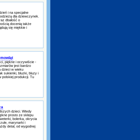
zień i na specjalne
z odzieżą dla dziewczynek.
raz dbałość o
nością docenią także
dują się miękkie i
iemowląt
i, piękne i oczywiście -
ozmiarów jest bardzo
a dzieci w wieku
 sukienki, bluzki, bluzy i
 polskiej produkcji. Tu
ca
odszych dzieci. Wtedy
ękne prosto ze sklepu
eterki, bolerka, okrycia
zule, marynarki i
ażdy detal, od wygodnej