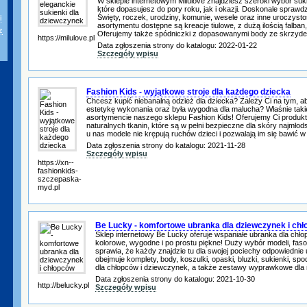
W sklepie internetowym Milulove znajdziesz szeroki wybór su
które dopasujesz do pory roku, jak i okazji. Doskonale sprawd
Święty, roczek, urodziny, komunie, wesele oraz inne uroczyst
i
asortymentu dostępne są kreacje tiulowe, z dużą ilością falban
z
Oferujemy także spódniczki z dopasowanymi body ze skrzyde
https://milulove.pl
Data zgłoszenia strony do katalogu: 2022-01-22
Szczegóły wpisu
Fashion Kids - wyjątkowe stroje dla każdego dziecka
Chcesz kupić niebanalną odzież dla dziecka? Zależy Ci na tym, ab
estetykę wykonania oraz była wygodna dla malucha? Właśnie taki
asortymencie naszego sklepu Fashion Kids! Oferujemy Ci produk
naturalnych tkanin, które są w pełni bezpieczne dla skóry najmło
u nas modele nie krępują ruchów dzieci i pozwalają im się bawić w
Data zgłoszenia strony do katalogu: 2021-11-28
Szczegóły wpisu
https://xn--
fashionkids-
szczepaska-
myd.pl
Be Lucky - komfortowe ubranka dla dziewczynek i ch
Sklep internetowy Be Lucky oferuje wspaniałe ubranka dla chł
kolorowe, wygodne i po prostu piękne! Duży wybór modeli, fas
sprawia, że każdy znajdzie tu dla swojej pociechy odpowiednie
obejmuje komplety, body, koszulki, opaski, bluzki, sukienki, spo
dla chłopców i dziewczynek, a także zestawy wyprawkowe dla
Data zgłoszenia strony do katalogu: 2021-10-30
http://belucky.pl
Szczegóły wpisu