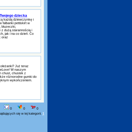
 Twojego dziecka
cą każdą dziewczynkę i
 falbanki pettiskirt w
, bluzeczki,
e z dużą starannością i
, jak i na co dzień. Co
k oraz
 koleżanki? Już teraz
ioweLove! W naszym
h chust, chustek z
akże różnorodne gumki do
pięknym wykończeniem.
0
0
0
jdujących się w tej kategorii.
1