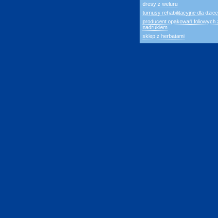
dresy z weluru
turnusy rehabilitacyjne dla dziec
producent opakowań foliowych 
nadrukiem
sklep z herbatami