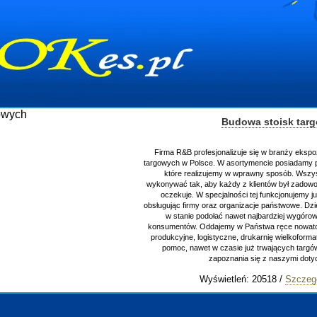
Budowa stoisk targowych
Firma R&B profesjonalizuje się w branży ekspozycyjnej oraz budowie stoisk
targowych w Polsce. W asortymencie posiadamy przyrządzenie stoisk targowych
które realizujemy w wprawny sposób. Wszystkie zlecenia staramy się
wykonywać tak, aby każdy z klientów był zadowolony, oraz otrzymywał to na co
oczekuje. W specjalności tej funkcjonujemy już od 15 lat z powodzeniem
obsługując firmy oraz organizacje państwowe. Dzięki ogromnej wprawie, jesteśmy
w stanie podołać nawet najbardziej wygórowanym żądaniom naszych
konsumentów. Oddajemy w Państwa ręce nowatorskich projektantów, zaplecze
produkcyjne, logistyczne, drukarnię wielkoformatową oraz wszelką niezbędną
pomoc, nawet w czasie już trwających targów. Zapraszamy również do
zapoznania się z naszymi dotychczasowym
Wyświetleń: 20518 /
Szczegóły wpisu