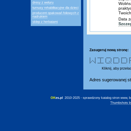
dresy z weluru
Wolińs
prakty
turnusy rehabilitacyjne dla dzieci
Twoich
producent opakowań foliowych z
nadrukiem
Data z
sklep z herbatami
Szcze
Zasugeruj nową stronę:
* * ******* ***** ****** *****
* * * * * * * * *
* * * * * * * * *
* * * * * * * * * *
* * * * * * * * * * *
** ** * * * * * * *
* * ******* **** * ****** 
Kliknij, aby przeł
Adres sugerowanej st
OK
es.pl
 2010-2025 - sprawdzony katalog stron www, b
Thumbshots b