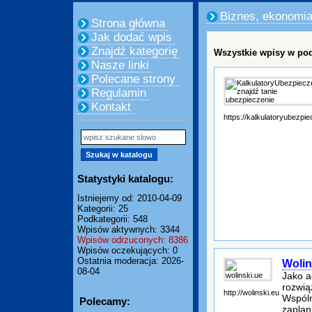
Biznes, ekonomi
Strona główna
Jak dodać wpis
Znajdź kategorię
Wszystkie wpisy w pod
Nasze linki
Polecane strony
Regulamin
Kontakt
https://kalkulatoryubezpie
Statystyki katalogu:
Istniejemy od: 2010-04-09
Kategorii: 25
Podkategorii: 548
Wpisów aktywnych: 3344
Wpisów odrzuconych: 8386
Wpisów oczekujących: 0
Ostatnia moderacja: 2026-
Wolin
08-04
Jako a
rozwią
http://wolinski.eu
Wspóln
Polecamy:
zaplan