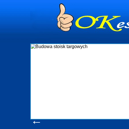
dynia
dministrowanie
ściami Gdynia i
ieżący nadzór nad
iczenia, organizację
ta obejmuje także
uchomościami Gdynia
potrzebny jest
ieruchomości Sopot
nia, Progreen-Adm
w codziennym
dla tych
←