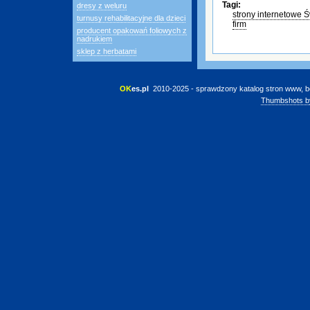
Tagi:
dresy z weluru
strony internetowe 
turnusy rehabilitacyjne dla dzieci
firm
producent opakowań foliowych z
nadrukiem
sklep z herbatami
OK
es.pl
 2010-2025 - sprawdzony katalog stron www, b
Thumbshots b