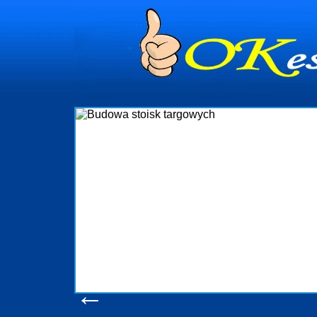
dynia
dministrowanie
ściami Gdynia i
ieżący nadzór nad
iczenia, organizację
ta obejmuje także
uchomościami Gdynia
potrzebny jest
ieruchomości Sopot
nia, Progreen-Adm
w codziennym
dla tych
←