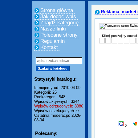
Strona główna
Reklama, market
Jak dodać wpis
Znajdź kategorię
Nasze linki
Polecane strony
Kliknij poniżej by ocenić
Regulamin
Kontakt
Statystyki katalogu:
Istniejemy od: 2010-04-09
Kategorii: 25
Podkategorii: 548
Wpisów aktywnych: 3344
Wpisów odrzuconych: 8386
Wpisów oczekujących: 0
Ostatnia moderacja: 2026-
08-04
0
Polecamy: