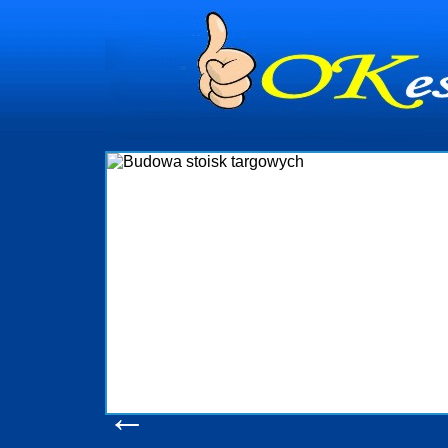
dynia
dministrowanie
ściami Gdynia i
ieżący nadzór nad
iczenia, organizację
ta obejmuje także
uchomościami Gdynia
potrzebny jest
ieruchomości Sopot
nia, Progreen-Adm
w codziennym
dla tych
←