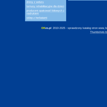
dresy z weluru
turnusy rehabilitacyjne dla dzieci
producent opakowań foliowych z
nadrukiem
sklep z herbatami
OK
es.pl
 2010-2025 - sprawdzony katalog stron www, b
Thumbshots b