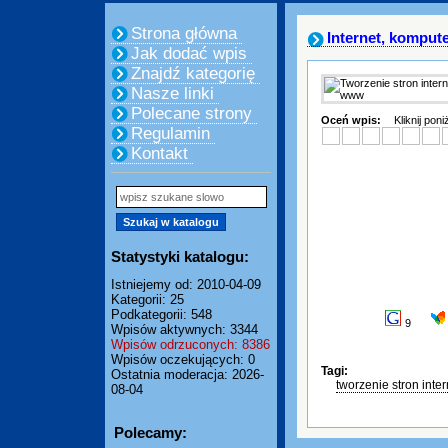
Strona główna
Internet, komput
Jak dodać wpis
Znajdź kategorię
Nasze linki
Polecane strony
Oceń wpis:
Kliknij pon
Regulamin
Kontakt
Statystyki katalogu:
Istniejemy od: 2010-04-09
Kategorii: 25
Podkategorii: 548
9
Wpisów aktywnych: 3344
Wpisów odrzuconych: 8386
Wpisów oczekujących: 0
Tagi:
Ostatnia moderacja: 2026-
tworzenie stron inte
08-04
Polecamy: