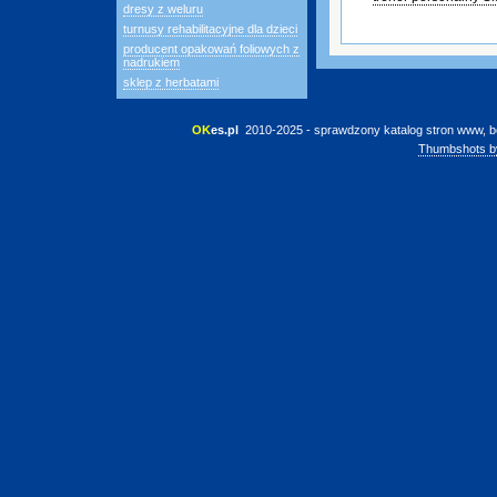
dresy z weluru
turnusy rehabilitacyjne dla dzieci
producent opakowań foliowych z
nadrukiem
sklep z herbatami
OK
es.pl
 2010-2025 - sprawdzony katalog stron www, b
Thumbshots b