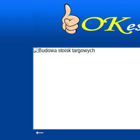
dynia
dministrowanie
ściami Gdynia i
ieżący nadzór nad
iczenia, organizację
ta obejmuje także
uchomościami Gdynia
potrzebny jest
ieruchomości Sopot
nia, Progreen-Adm
w codziennym
dla tych
←