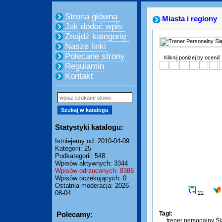
Strona główna
Miasta i regiony
Jak dodać wpis
Znajdź kategorię
Nasze linki
Polecane strony
Kliknij poniżej by ocenić
Regulamin
Kontakt
Statystyki katalogu:
Istniejemy od: 2010-04-09
Kategorii: 25
Podkategorii: 548
Wpisów aktywnych: 3344
Wpisów odrzuconych: 8386
Wpisów oczekujących: 0
Ostatnia moderacja: 2026-
08-04
22
Polecamy:
Tagi:
trener personalny Ś