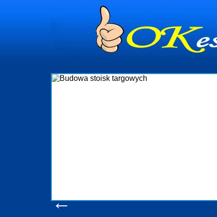
dynia
dministrowanie
ściami Gdynia i
ieżący nadzór nad
iczenia, organizację
ta obejmuje także
uchomościami Gdynia
potrzebny jest
ieruchomości Sopot
nia, Progreen-Adm
w codziennym
dla tych
←