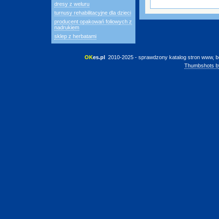
dresy z weluru
turnusy rehabilitacyjne dla dzieci
producent opakowań foliowych z
nadrukiem
sklep z herbatami
OK
es.pl
 2010-2025 - sprawdzony katalog stron www, b
Thumbshots b