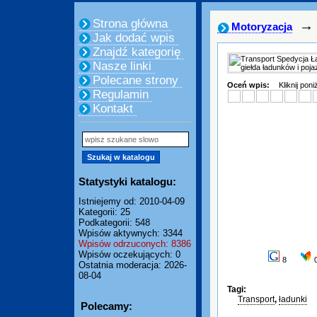
Strona główna
→
Motoryzacja
Jak dodać wpis
Znajdź kategorię
Nasze linki
Polecane strony
Oceń wpis:
Kliknij pon
Regulamin
Kontakt
Statystyki katalogu:
Istniejemy od: 2010-04-09
Kategorii: 25
Podkategorii: 548
Wpisów aktywnych: 3344
Wpisów odrzuconych: 8386
Wpisów oczekujących: 0
8
Ostatnia moderacja: 2026-
08-04
Tagi:
Transport
,
ładunki
Polecamy: