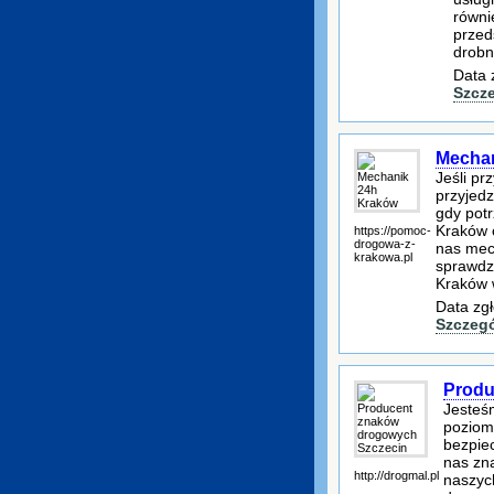
równi
przed
drobn
Data 
Szcz
Mechan
Jeśli pr
przyjed
gdy potr
Kraków o
https://pomoc-
drogowa-z-
nas mec
krakowa.pl
sprawdz
Kraków 
Data zgł
Szczeg
Produ
Jesteś
poziom
bezpie
nas zna
http://drogmal.pl
naszyc