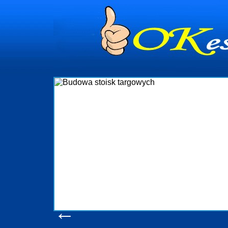
Firma R&B profesj
targowych w Polsce.
które realizuj
wykonywać tak, aby 
oczekuje. W spe
obsługując firmy or
w stanie podo
konsumentów. Odda
produkcyjne, logis
pomoc, nawet w
z
Wyś
←