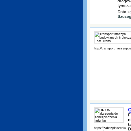
drogow
tymcza
Data z
Szczeg
http://transportmaszynp
O
F
n
t
https://zabezpieczenia-
D