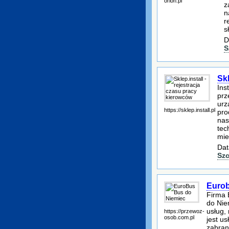
orion.pl
z
n
r
s
D
S
Skl
Ins
prz
urz
https://sklep.install.pl
pro
nas
tec
mie
Dat
Szc
Eurob
Firma 
do Nie
usług,
https://przewoz-
osob.com.pl
jest u
zabran