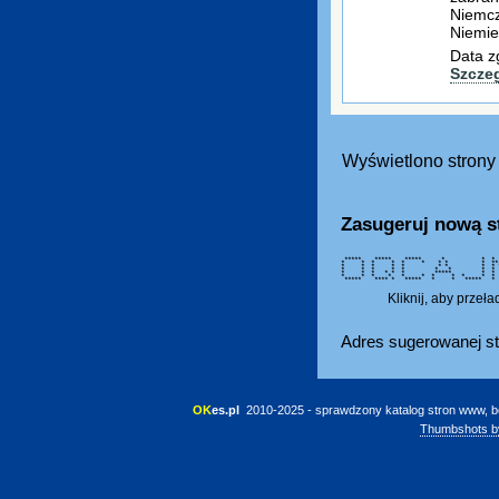
Niemcz
Niemie
Data z
Szcze
Wyświetlono strony 
Zasugeruj nową s
***** ***** ***** * * * *
* * * * * * * * * *
* * * * * * * * * *
* * * * * * * * *
* * * * * * ***** *
* * * * * * * * * *
***** **** * ***** * * ***** *
Kliknij, aby przeł
Adres sugerowanej st
OK
es.pl
 2010-2025 - sprawdzony katalog stron www, b
Thumbshots b