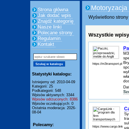
Motoryzacja
Strona główna
Jak dodać wpis
Wyświetlono strony 
Znajdź kategorię
Nasze linki
Polecane strony
Wszystkie wpisy
Regulamin
Kontakt
Pa
M3 
spe
Bry
https://m3transport.pl
spo
wyk
Statystyki katalogu:
wła
do
Istniejemy od: 2010-04-09
Kategorii: 25
Dat
Podkategorii: 548
Sz
Wpisów aktywnych: 3344
Wpisów odrzuconych: 8386
Wpisów oczekujących: 0
Ostatnia moderacja: 2026-
Ca
08-04
Sy
tr
su
Polecamy:
https://www.cargo.link
us