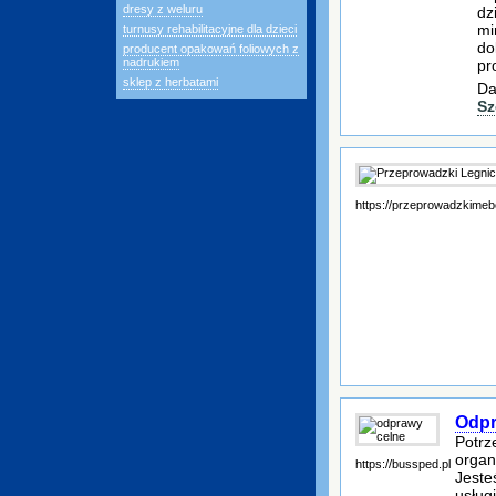
dresy z weluru
dz
mi
turnusy rehabilitacyjne dla dzieci
do
producent opakowań foliowych z
nadrukiem
pr
sklep z herbatami
Da
Sz
https://przeprowadzkimeb
Odpr
Potrz
organ
https://bussped.pl
Jeste
usług