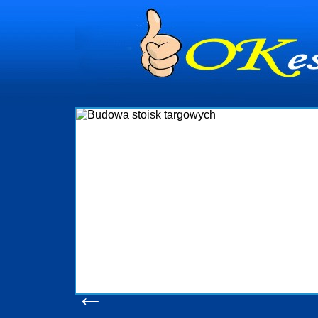
dynia
dministrowanie
ściami Gdynia i
ieżący nadzór nad
iczenia, organizację
ta obejmuje także
uchomościami Gdynia
potrzebny jest
ieruchomości Sopot
nia, Progreen-Adm
w codziennym
dla tych
←