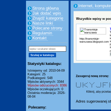
Internet, kompute
Strona główna
Jak dodać wpis
Znajdź kategorię
Wszystkie wpisy w pod
Nasze linki
Polecane strony
Regulamin
t
Kontakt
http://transmisje-
warszawa.blogspot.com
Statystyki katalogu:
Istniejemy od: 2010-04-09
Kategorii: 25
Zasugeruj nową stronę:
Podkategorii: 548
Wpisów aktywnych: 3344
* * * * * * * ******* * * 
* * * ** * * * *
Wpisów odrzuconych: 8386
* * * ** * * * *
* * ** * * **** 
* * * ** * * * 
* * * ** * * * *
***** * * * *****
Wpisów oczekujących: 0
Kliknij, aby przeł
Ostatnia moderacja: 2026-
08-04
Adres sugerowanej st
Polecamy: