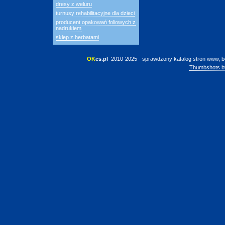
dresy z weluru
turnusy rehabilitacyjne dla dzieci
producent opakowań foliowych z
nadrukiem
sklep z herbatami
OK
es.pl
 2010-2025 - sprawdzony katalog stron www, b
Thumbshots b