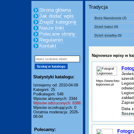
Tradycja
Strona główna
Jak dodać wpis
Boże Narodzenie
(2)
Znajdź kategorię
Dzień babci
(0)
Nasze linki
Polecane strony
Dzień dziadka
(0)
Regulamin
Kontakt
Najnowsze wpisy w kat
Foto
Jesteś
Statystyki katalogu:
szerok
https://www.foto-
Legion
legionowo.pl
Istniejemy od: 2010-04-09
odwied
Kategorii: 25
Legio
Podkategorii: 548
zakład
Wpisów aktywnych: 3344
Zapras
Wpisów odrzuconych: 8386
Wpisów oczekujących: 0
Data z
Ostatnia moderacja: 2026-
Szcze
08-04
Polecamy:
Fotogr