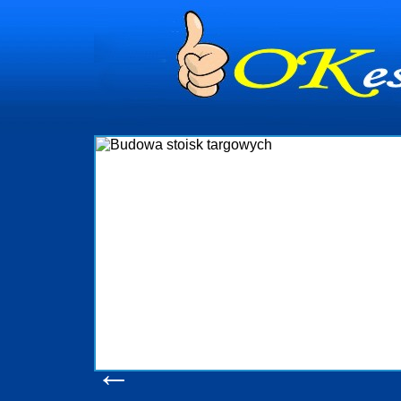
dynia
dministrowanie
ściami Gdynia i
ieżący nadzór nad
iczenia, organizację
ta obejmuje także
uchomościami Gdynia
potrzebny jest
ieruchomości Sopot
nia, Progreen-Adm
w codziennym
dla tych
←