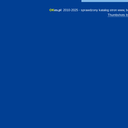
OK
es.pl
 2010-2025 - sprawdzony katalog stron www, b
Thumbshots b