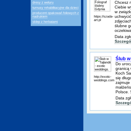
Chcesz m
dresy z weluru
Ciebie w
turnusy rehabilitacyjne dla dzieci
w związk
producent opakowań foliowych z
uchwycić
https://szada-
nadrukiem
art.pl
zdjęciac
sklep z herbatami
ślubne g
oczekiw
Data zgł
Szczegó
Ślub w 
Do urocz
granicą 
Koch Sa
http://exotic-
się dłu
weddings.com
zajmuje
małżeńsk
Polsce. 
Data zgł
Szczeg