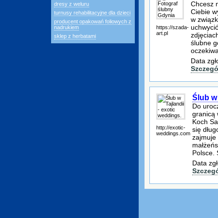
Chcesz m
dresy z weluru
Ciebie w
turnusy rehabilitacyjne dla dzieci
w związk
producent opakowań foliowych z
uchwycić
https://szada-
nadrukiem
art.pl
zdjęciac
sklep z herbatami
ślubne g
oczekiw
Data zgł
Szczegó
Ślub w 
Do urocz
granicą 
Koch Sa
http://exotic-
się dłu
weddings.com
zajmuje
małżeńsk
Polsce. 
Data zgł
Szczeg