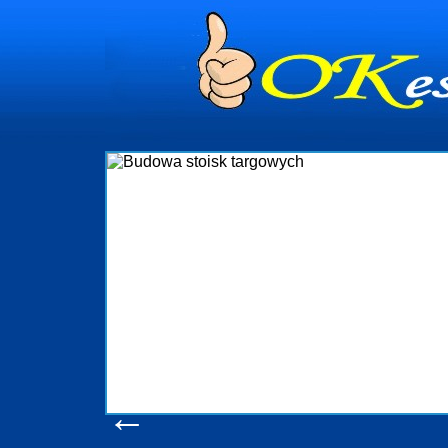
dynia
dministrowanie
ściami Gdynia i
ieżący nadzór nad
iczenia, organizację
ta obejmuje także
uchomościami Gdynia
potrzebny jest
ieruchomości Sopot
nia, Progreen-Adm
w codziennym
dla tych
←