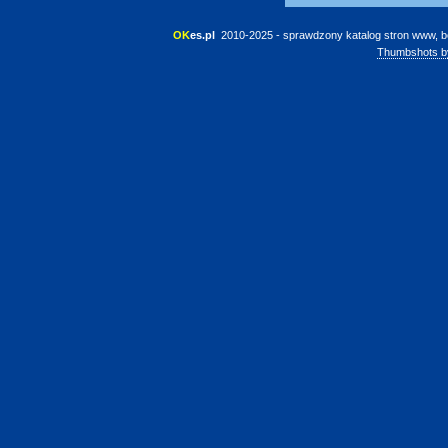
OK
es.pl
 2010-2025 - sprawdzony katalog stron www, b
Thumbshots b