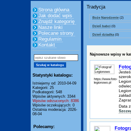
Tradycja
Strona główna
Jak dodać wpis
Boże Narodzenie
(2)
Znajdź kategorię
Dzień babci
(0)
Nasze linki
Polecane strony
Dzień dziadka
(0)
Regulamin
Kontakt
Najnowsze wpisy w kat
Foto
Jesteś
Statystyki katalogu:
szerok
https://www.foto-
Legion
legionowo.pl
Istniejemy od: 2010-04-09
odwied
Kategorii: 25
Legio
Podkategorii: 548
zakład
Wpisów aktywnych: 3344
Zapras
Wpisów odrzuconych: 8386
Wpisów oczekujących: 0
Data z
Ostatnia moderacja: 2026-
Szcze
08-04
Polecamy:
Fotogr