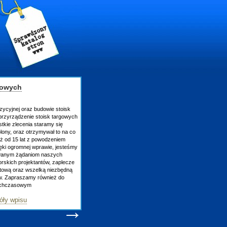
gowych
zycyjnej oraz budowie stoisk
rzyrządzenie stoisk targowych
tkie zlecenia staramy się
lony, oraz otrzymywał to na co
uż od 15 lat z powodzeniem
ęki ogromnej wprawie, jesteśmy
owanym żądaniom naszych
skich projektantów, zaplecze
atową oraz wszelką niezbędną
ów. Zapraszamy również do
tychczasowym
óły wpisu
→