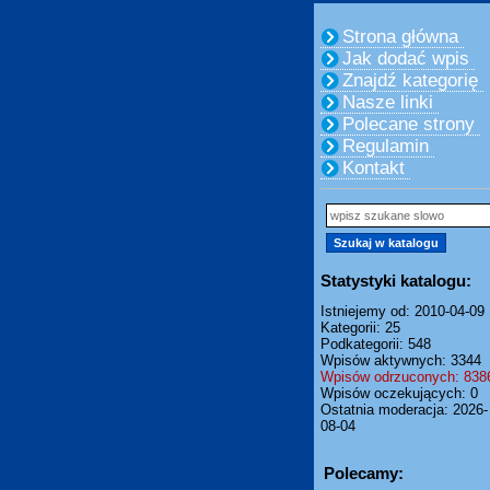
Strona główna
Jak dodać wpis
Znajdź kategorię
Nasze linki
Polecane strony
Regulamin
Kontakt
Statystyki katalogu:
Istniejemy od: 2010-04-09
Kategorii: 25
Podkategorii: 548
Wpisów aktywnych: 3344
Wpisów odrzuconych: 838
Wpisów oczekujących: 0
Ostatnia moderacja: 2026-
08-04
Polecamy: