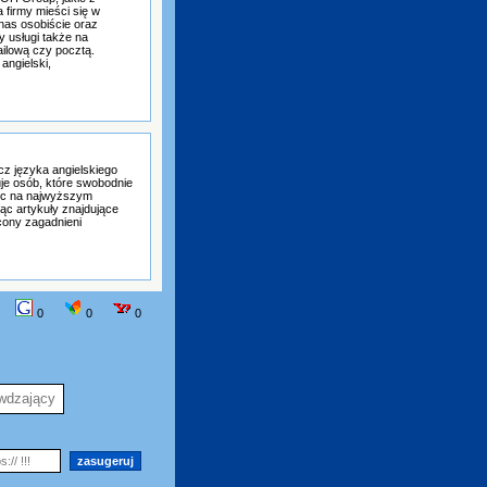
a firmy mieści się w
nas osobiście oraz
y usługi także na
ilową czy pocztą.
angielski,
z języka angielskiego
uje osób, które swobodnie
iec na najwyższym
jąc artykuły znajdujące
cony zagadnieni
0
0
0