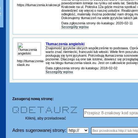
powodzeniem istnieje na rynku od wielu lat. Siedzib
https://tlumaczenia.krakow.pl
Krakowie na ul. Poleska 12a gdzie można spotkać 
i
dowiedzieć się więcej o naszej usłudze. Realizujem
z
odległość, materiały można podesłać nam drogą ma
Dokonujemy tłumaczeń na wiele języków takich jak 
Data zgłoszenia strony do katalogu: 2020-02-11
Szczegóły wpisu
Tłumaczenia angielski
Znajomość języków obcych współcześnie to podstawa. Opróc
warto znać niemiecki, francuski lub włoski. Wiele firm poszuk
posługują się tymi językami. Potrzebują tłumaczenia sosnow
poziomie. Dlaczego są one tak istotne, dowiesz się przegląda
http://tlumaczenia-
się na blogu tlumaczenia-slask.eu. Jest on całkowicie poświę
slask.eu
Data zgłoszenia strony do katalogu: 2018-02-02
Szczegóły wpisu
Zasugeruj nową stronę:
***** ****** ******* ******* * * * ****** *******
* * * * * * * * * * * * *
* * * * * * * * * * * * *
* * * * **** * * * * * ****** *
* * * * * * * ***** * * * * *
* * * * * * * * * * * * *
**** * ****** ******* * * * ***** * * *******
Kliknij, aby przeładować
Adres sugerowanej strony: