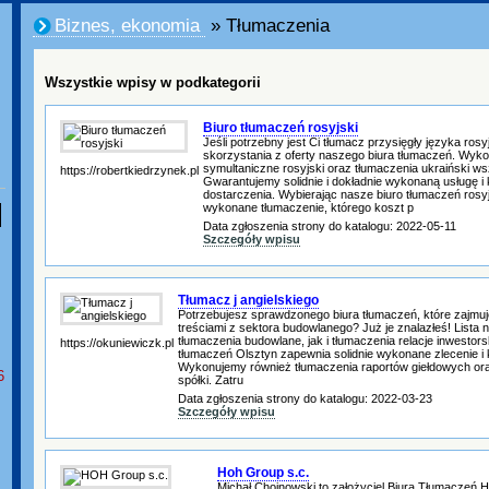
Biznes, ekonomia
» Tłumaczenia
Wszystkie wpisy w podkategorii
Biuro tłumaczeń rosyjski
Jeśli potrzebny jest Ci tłumacz przysięgły języka ro
skorzystania z oferty naszego biura tłumaczeń. Wyko
symultaniczne rosyjski oraz tłumaczenia ukraiński wsz
https://robertkiedrzynek.pl
Gwarantujemy solidnie i dokładnie wykonaną usługę i kr
dostarczenia. Wybierając nasze biuro tłumaczeń rosy
wykonane tłumaczenie, którego koszt p
Data zgłoszenia strony do katalogu: 2022-05-11
Szczegóły wpisu
Tłumacz j angielskiego
Potrzebujesz sprawdzonego biura tłumaczeń, które zajmuj
treściami z sektora budowlanego? Już je znalazłeś! Lista
tłumaczenia budowlane, jak i tłumaczenia relacje inwestors
https://okuniewiczk.pl
tłumaczeń Olsztyn zapewnia solidnie wykonane zlecenie i k
Wykonujemy również tłumaczenia raportów giełdowych ora
6
spółki. Zatru
Data zgłoszenia strony do katalogu: 2022-03-23
Szczegóły wpisu
Hoh Group s.c.
Michał Chojnowski to założyciel Biura Tłumaczeń 