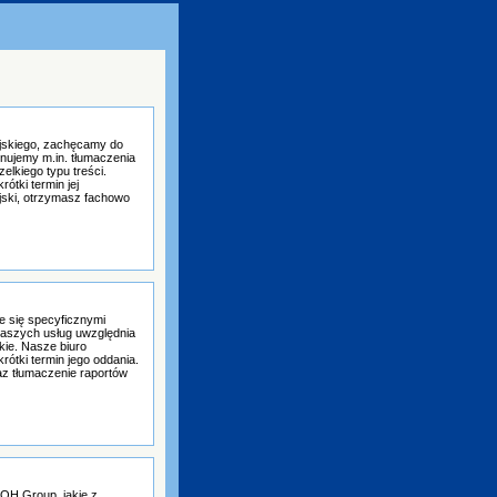
syjskiego, zachęcamy do
nujemy m.in. tłumaczenia
elkiego typu treści.
ótki termin jej
jski, otrzymasz fachowo
e się specyficznymi
 naszych usług uwzględnia
kie. Nasze biuro
rótki termin jego oddania.
z tłumaczenie raportów
HOH Group, jakie z