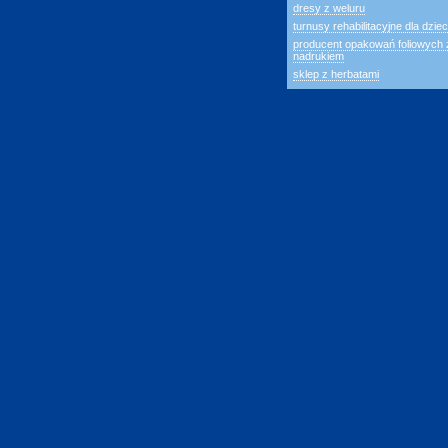
dresy z weluru
turnusy rehabilitacyjne dla dziec
producent opakowań foliowych 
nadrukiem
sklep z herbatami