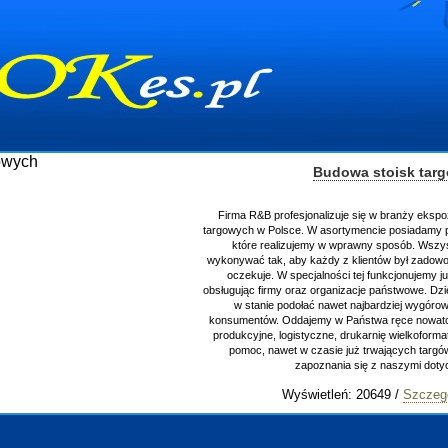
Budowa stoisk tar
Firma R&B profesjonalizuje się w branży ekspo
targowych w Polsce. W asortymencie posiadamy p
które realizujemy w wprawny sposób. Wszys
wykonywać tak, aby każdy z klientów był zadowo
oczekuje. W specjalności tej funkcjonujemy j
obsługując firmy oraz organizacje państwowe. Dzi
w stanie podołać nawet najbardziej wygór
konsumentów. Oddajemy w Państwa ręce nowator
produkcyjne, logistyczne, drukarnię wielkoform
pomoc, nawet w czasie już trwających targ
zapoznania się z naszymi do
Wyświetleń: 20649 /
Szczeg