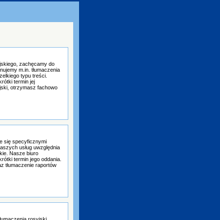
syjskiego, zachęcamy do
nujemy m.in. tłumaczenia
elkiego typu treści.
ótki termin jej
jski, otrzymasz fachowo
e się specyficznymi
 naszych usług uwzględnia
kie. Nasze biuro
rótki termin jego oddania.
z tłumaczenie raportów
łumaczenia rosyjski