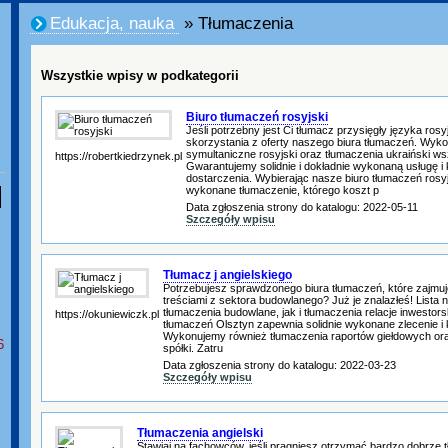
Edukacja, nauka
» Tłumaczenia
Wszystkie wpisy w podkategorii
Biuro tłumaczeń rosyjski
Jeśli potrzebny jest Ci tłumacz przysięgły języka ro
skorzystania z oferty naszego biura tłumaczeń. Wyko
symultaniczne rosyjski oraz tłumaczenia ukraiński wsz
https://robertkiedrzynek.pl
Gwarantujemy solidnie i dokładnie wykonaną usługę i kr
dostarczenia. Wybierając nasze biuro tłumaczeń rosy
wykonane tłumaczenie, którego koszt p
Data zgłoszenia strony do katalogu: 2022-05-11
Szczegóły wpisu
Tłumacz j angielskiego
Potrzebujesz sprawdzonego biura tłumaczeń, które zajmuj
treściami z sektora budowlanego? Już je znalazłeś! Lista
tłumaczenia budowlane, jak i tłumaczenia relacje inwestors
https://okuniewiczk.pl
tłumaczeń Olsztyn zapewnia solidnie wykonane zlecenie i k
Wykonujemy również tłumaczenia raportów giełdowych ora
6
spółki. Zatru
Data zgłoszenia strony do katalogu: 2022-03-23
Szczegóły wpisu
Tłumaczenia angielski
Stawiaj na fachowców, jeśli pragniesz otrzymać bardzo dobrze t