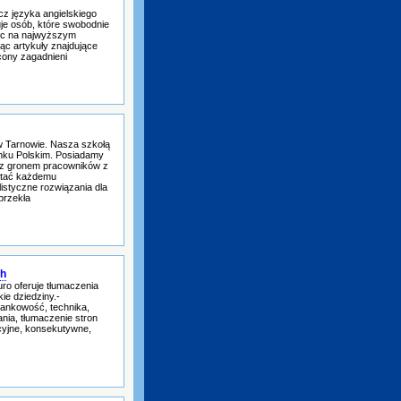
z języka angielskiego
uje osób, które swobodnie
iec na najwyższym
jąc artykuły znajdujące
cony zagadnieni
w Tarnowie. Nasza szkołą
ynku Polskim. Posiadamy
 z gronem pracowników z
ostać każdemu
istyczne rozwiązania dla
przekła
ch
uro oferuje tłumaczenia
ie dziedziny.-
bankowość, technika,
nia, tłumaczenie stron
ncyjne, konsekutywne,