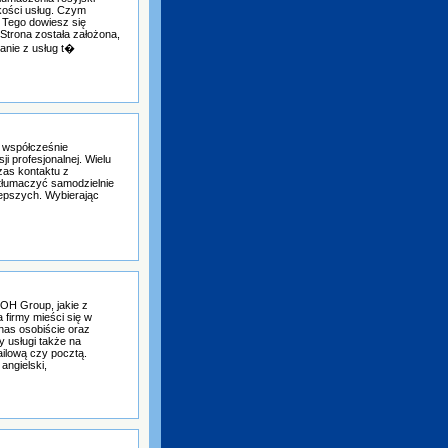
kości usług. Czym
 Tego dowiesz się
 Strona została założona,
anie z usług t�
ą współcześnie
i profesjonalnej. Wielu
zas kontaktu z
etłumaczyć samodzielnie
jlepszych. Wybierając
HOH Group, jakie z
a firmy mieści się w
nas osobiście oraz
y usługi także na
ilową czy pocztą.
angielski,