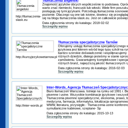
Tłumaczenia angielski
Znajomość języków obcych współcześnie to podstawa. Opróc
warto znać niemiecki, francuski lub włoski. Wiele firm poszuk
posługują się tymi językami. Potrzebują tłumaczenia sosnow
poziomie. Dlaczego są one tak istotne, dowiesz się przegląda
http://tlumaczenia-
się na blogu tlumaczenia-slask.eu. Jest on całkowicie poświę
slask.eu
Data zgłoszenia strony do katalogu: 2018-02-02
Szczegóły wpisu
Tłumaczenia specjalistyczne Tarnów
Oferujemy usługę tłumaczenia specjalistycznego 
językowa jest liderem wśród tego typu szkół na r
bardzo szerokie doświadczenie i współpracujemy
różnych dziedzin, dlatego jesteśmy w stanie spr
http://kursyjezykowetarnow.pl
zamówieniu. Gwarantujemy kompleksowe i specjal
różnych branż, najwyższą jakość tłumaczonych i 
Data zgłoszenia strony do katalogu: 2016-02-03
Szczegóły wpisu
Inter-Words, Agencja Tłumaczeń Specjalistyczny
Biuro tłumaczeń Warszawa. Istnieje na rynku od 1991 r. Bi
pisemne i ustne. Wszystkie kombinacje językowe i wszystk
Tłumaczenia pisemne specjalistyczne, ekonomia, prawo, 
medycyna, farmacja, informatyka, lokalizacja oprogramowa
WWW, literatura, przysięgłe.- Tłumaczenia ustne konfere
http://inter-words.pl
symultaniczne kabinowe, szeptane- Sp
Data zgłoszenia strony do katalogu: 2015-10-13
Szczegóły wpisu