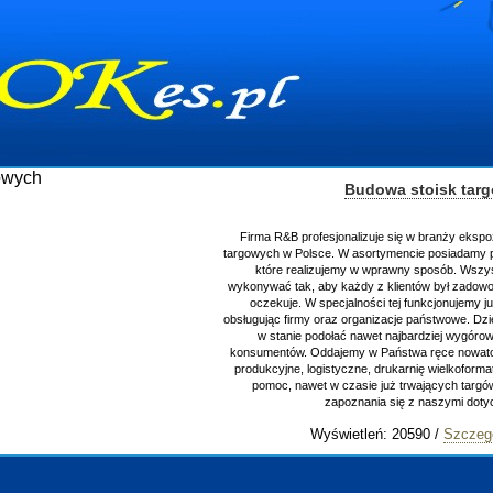
Budowa stoisk targow
Firma R&B profesjonalizuje się w branży ekspozycyj
targowych w Polsce. W asortymencie posiadamy przyrz
które realizujemy w wprawny sposób. Wszystkie 
wykonywać tak, aby każdy z klientów był zadowolony,
oczekuje. W specjalności tej funkcjonujemy już od
obsługując firmy oraz organizacje państwowe. Dzięki o
w stanie podołać nawet najbardziej wygórowan
konsumentów. Oddajemy w Państwa ręce nowatorskich
produkcyjne, logistyczne, drukarnię wielkoformatową
pomoc, nawet w czasie już trwających targów. Z
zapoznania się z naszymi dotychc
Wyświetleń: 20590 /
Szczegóły 