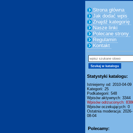
Strona główna
Jak dodać wpis
Znajdź kategorię
Nasze linki
Polecane strony
Regulamin
Kontakt
Statystyki katalogu:
Istniejemy od: 2010-04-09
Kategorii: 25
Podkategorii: 548
Wpisów aktywnych: 3344
Wpisów odrzuconych: 838
Wpisów oczekujących: 0
Ostatnia moderacja: 2026-
08-04
Polecamy: