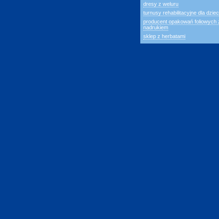
dresy z weluru
turnusy rehabilitacyjne dla dziec
producent opakowań foliowych 
nadrukiem
sklep z herbatami