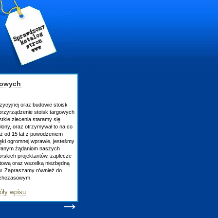
ych
nej oraz budowie stoisk
ądzenie stoisk targowych
zlecenia staramy się
 oraz otrzymywał to na co
 15 lat z powodzeniem
gromnej wprawie, jesteśmy
ym żądaniom naszych
 projektantów, zaplecze
 oraz wszelką niezbędną
apraszamy również do
zasowym
wpisu
→