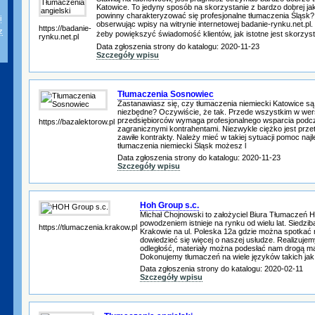
Katowice. To jedyny sposób na skorzystanie z bardzo dobrej ja
powinny charakteryzować się profesjonalne tłumaczenia Śląsk?
i
obserwując wpisy na witrynie internetowej badanie-rynku.net.pl.
https://badanie-
z
żeby powiększyć świadomość klientów, jak istotne jest skorzyst
rynku.net.pl
Data zgłoszenia strony do katalogu: 2020-11-23
Szczegóły wpisu
Tłumaczenia Sosnowiec
Zastanawiasz się, czy tłumaczenia niemiecki Katowice s
niezbędne? Oczywiście, że tak. Przede wszystkim w wersj
przedsiębiorców wymaga profesjonalnego wsparcia podc
https://bazalektorow.pl
zagranicznymi kontrahentami. Niezwykle ciężko jest prz
zawiłe kontrakty. Należy mieć w takiej sytuacji pomoc na
tłumaczenia niemiecki Śląsk możesz l
Data zgłoszenia strony do katalogu: 2020-11-23
Szczegóły wpisu
Hoh Group s.c.
Michał Chojnowski to założyciel Biura Tłumaczeń 
powodzeniem istnieje na rynku od wielu lat. Siedzib
https://tlumaczenia.krakow.pl
Krakowie na ul. Poleska 12a gdzie można spotkać 
dowiedzieć się więcej o naszej usłudze. Realizujem
odległość, materiały można podesłać nam drogą ma
Dokonujemy tłumaczeń na wiele języków takich jak 
Data zgłoszenia strony do katalogu: 2020-02-11
Szczegóły wpisu