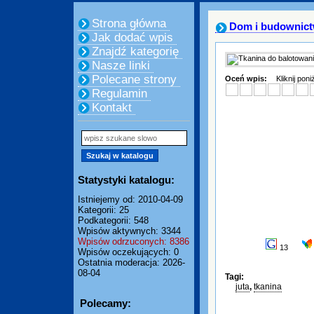
Strona główna
Dom i budownic
Jak dodać wpis
Znajdź kategorię
Nasze linki
Polecane strony
Oceń wpis:
Kliknij pon
Regulamin
Kontakt
Statystyki katalogu:
Istniejemy od: 2010-04-09
Kategorii: 25
Podkategorii: 548
Wpisów aktywnych: 3344
Wpisów odrzuconych: 8386
13
Wpisów oczekujących: 0
Ostatnia moderacja: 2026-
08-04
Tagi:
juta
,
tkanina
Polecamy: