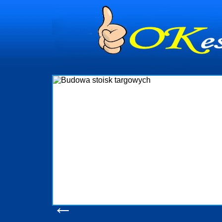
dynia
dministrowanie
ściami Gdynia i
ieżący nadzór nad
iczenia, organizację
ta obejmuje także
uchomościami Gdynia
potrzebny jest
ieruchomości Sopot
nia, Progreen-Adm
w codziennym
dla tych
←