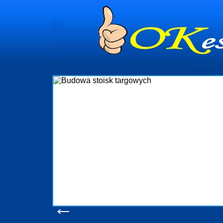
nia
istrowanie
mi Gdynia i
ący nadzór nad
enia, organizację
bejmuje także
mościami Gdynia
rzebny jest
uchomości Sopot
 Progreen-Adm
odziennym
tych
←