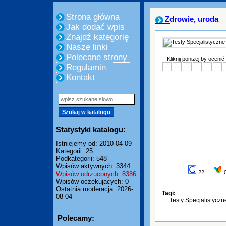
Strona główna
Zdrowie, uroda
Jak dodać wpis
Znajdź kategorię
Nasze linki
Polecane strony
Kliknij poniżej by ocenić
Regulamin
Kontakt
Statystyki katalogu:
Istniejemy od: 2010-04-09
Kategorii: 25
Podkategorii: 548
Wpisów aktywnych: 3344
22
Wpisów odrzuconych: 8386
Wpisów oczekujących: 0
Ostatnia moderacja: 2026-
Tagi:
08-04
Testy Specjalistycz
Polecamy: