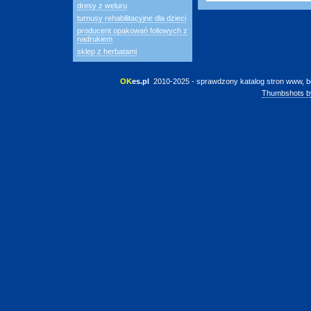
dresy z weluru
turnusy rehabilitacyjne dla dzieci
producent opakowań foliowych z
nadrukiem
sklep z herbatami
OK
es.pl
 2010-2025 - sprawdzony katalog stron www, b
Thumbshots b