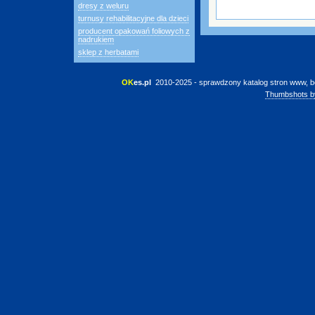
dresy z weluru
turnusy rehabilitacyjne dla dzieci
producent opakowań foliowych z
nadrukiem
sklep z herbatami
OK
es.pl
 2010-2025 - sprawdzony katalog stron www, b
Thumbshots b