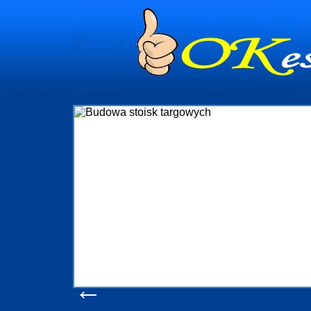
dynia
dministrowanie
ściami Gdynia i
ieżący nadzór nad
iczenia, organizację
ta obejmuje także
uchomościami Gdynia
potrzebny jest
ieruchomości Sopot
nia, Progreen-Adm
w codziennym
dla tych
←