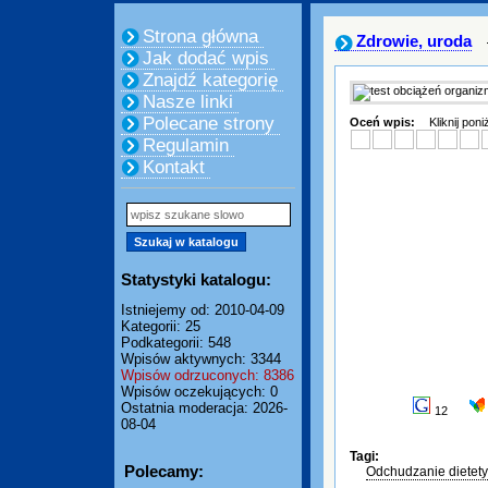
Strona główna
Zdrowie, uroda
Jak dodać wpis
Znajdź kategorię
Nasze linki
Polecane strony
Oceń wpis:
Kliknij pon
Regulamin
Kontakt
Statystyki katalogu:
Istniejemy od: 2010-04-09
Kategorii: 25
Podkategorii: 548
Wpisów aktywnych: 3344
Wpisów odrzuconych: 8386
Wpisów oczekujących: 0
Ostatnia moderacja: 2026-
12
08-04
Tagi:
Polecamy:
Odchudzanie dietet