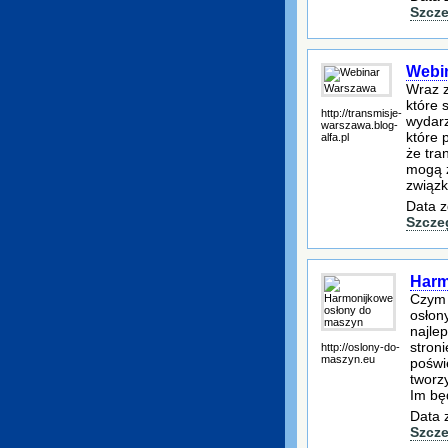
Szcze
Webi
Wraz z
które 
http://transmisje-
wydarz
warszawa.blog-
które
alfa.pl
że tra
mogą z
związk
Data z
Szcze
Harm
Czym 
osłon
najle
stron
http://oslony-do-
maszyn.eu
poświ
tworz
Im będ
Data 
Szcze