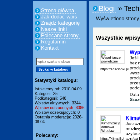
Blogi
» Tech
Strona główna
Jak dodać wpis
Wyświetlono strony 
Znajdź kategorię
Nasze linki
Polecane strony
Wszystkie wpisy
Regulamin
Kontakt
Wyp
Jeśli
bez 
prod
https://zascianki.pl
wyszu
prod
Statystyki katalogu:
przes
podc
Istniejemy od: 2010-04-09
Kategorii: 25
Data
Podkategorii: 548
Szcz
Wpisów aktywnych: 3344
Wpisów odrzuconych: 8386
Wpisów oczekujących: 0
Ostatnia moderacja: 2026-
Klima
08-04
Jeszcze
możliwy
użytec
Polecamy:
części 
https://klimafil.pl