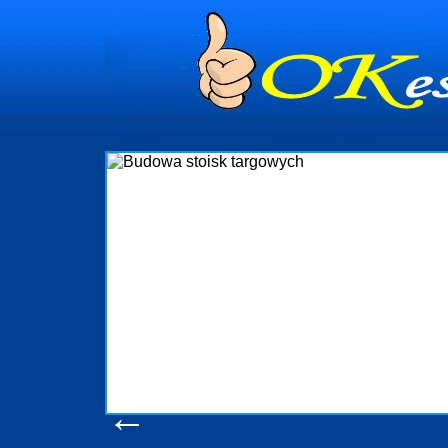
Budowa st
Firma R&B profesjonalizuje się w 
targowych w Polsce. W asortymencie
które realizujemy w wprawny sp
wykonywać tak, aby każdy z klientów
oczekuje. W specjalności tej fun
obsługując firmy oraz organizacje pa
w stanie podołać nawet najba
konsumentów. Oddajemy w Państwa r
produkcyjne, logistyczne, drukarni
pomoc, nawet w czasie już trwa
zapoznania się z
Wyświetleń: 2059
←