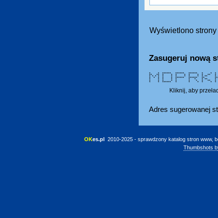
Wyświetlono strony 
Zasugeruj nową s
* * ****** ****** ****** * * 
** ** * * * * * * * ** 
* * * * * * * * * * * *
* * * * * ****** ****** 
* * * * * * * * ** *
* * * * * * * * ** 
* * ****** * * * * * 
Kliknij, aby przeł
Adres sugerowanej st
OK
es.pl
 2010-2025 - sprawdzony katalog stron www, b
Thumbshots b