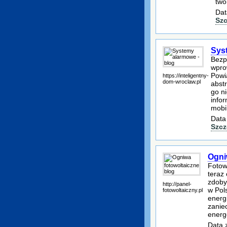
two
Dat
Szc
Sys
Bezpi
wpro
Powi
https://inteligentny-
dom-wroclaw.pl
abst
go n
infor
mobi
Data
Szcz
Ogni
Fotow
teraz
zdoby
http://panel-
w Pol
fotowoltaiczny.pl
energi
zanie
energ
Data 