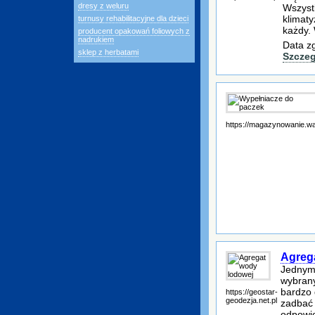
dresy z weluru
Wszystk
klimat
turnusy rehabilitacyjne dla dzieci
każdy.
producent opakowań foliowych z
nadrukiem
Data z
sklep z herbatami
Szczeg
https://magazynowanie.wa
Agreg
Jednym
wybrany
bardzo 
https://geostar-
geodezja.net.pl
zadbać 
odpowie