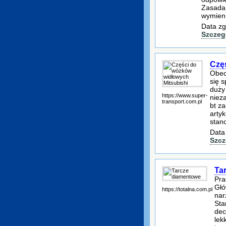
Zasada 
wymienn
Data zg
Szczeg
Czę
Obec
się 
duży
https://www.super-
niez
transport.com.pl
bt z
arty
stan
Data
Szcz
Ta
Pra
Głó
https://totalna.com.pl
nar
Sta
dec
lek