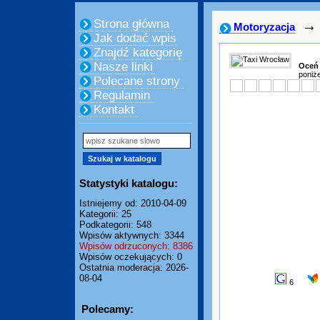
Strona główna
→
Motoryzacja
Jak dodać wpis
Znajdź kategorię
Nasze linki
Oceń
poniże
Polecane strony
Regulamin
Kontakt
Statystyki katalogu:
Istniejemy od: 2010-04-09
Kategorii: 25
Podkategorii: 548
Wpisów aktywnych: 3344
Wpisów odrzuconych: 8386
Wpisów oczekujących: 0
Ostatnia moderacja: 2026-
08-04
6
Polecamy: