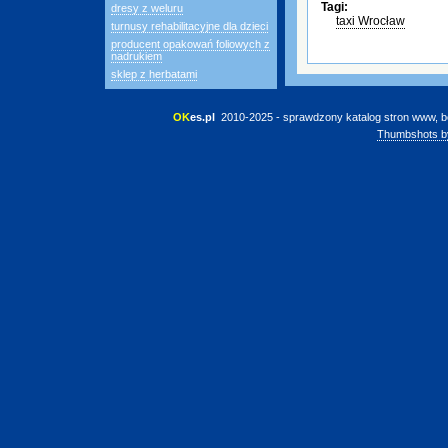
Tagi:
dresy z weluru
taxi Wrocław
turnusy rehabilitacyjne dla dzieci
producent opakowań foliowych z
nadrukiem
sklep z herbatami
OK
es.pl
 2010-2025 - sprawdzony katalog stron www, b
Thumbshots b