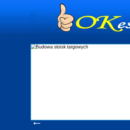
dynia
dministrowanie
ściami Gdynia i
ieżący nadzór nad
iczenia, organizację
ta obejmuje także
uchomościami Gdynia
potrzebny jest
ieruchomości Sopot
nia, Progreen-Adm
w codziennym
dla tych
←