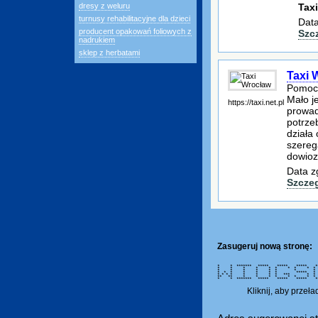
Taxi
dresy z weluru
turnusy rehabilitacyjne dla dzieci
Data
producent opakowań foliowych z
Szc
nadrukiem
sklep z herbatami
Taxi 
Pomoc 
Mało j
https://taxi.net.pl
prowad
potrze
działa
szereg
dowioz
Data z
Szcze
Zasugeruj nową stronę:
* * ******* ***** ***** ****
* * * * * * * * *
* * * * * * *
* * * * * * * *****
* * * * * * * * ***
** ** * * * * * * *
* * ******* ***** ***** ***** **
Kliknij, aby przeł