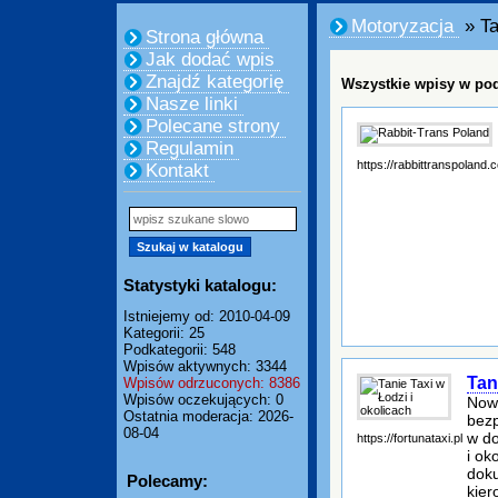
Motoryzacja
» Ta
Strona główna
Jak dodać wpis
Znajdź kategorię
Wszystkie wpisy w pod
Nasze linki
Polecane strony
Regulamin
https://rabbittranspoland.
Kontakt
Statystyki katalogu:
Istniejemy od: 2010-04-09
Kategorii: 25
Podkategorii: 548
Wpisów aktywnych: 3344
Tan
Wpisów odrzuconych: 8386
Wpisów oczekujących: 0
Nowa
Ostatnia moderacja: 2026-
bezp
08-04
w do
https://fortunataxi.pl
i ok
doku
Polecamy:
kier