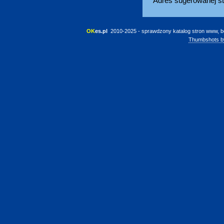
Adres sugerowanej st
OK
es.pl
 2010-2025 - sprawdzony katalog stron www, b
Thumbshots b