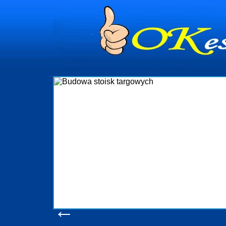
dynia
dministrowanie
ściami Gdynia i
ieżący nadzór nad
iczenia, organizację
ta obejmuje także
uchomościami Gdynia
potrzebny jest
ieruchomości Sopot
nia, Progreen-Adm
w codziennym
dla tych
←