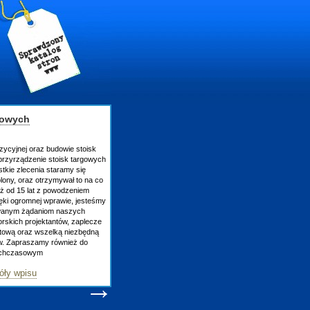
gowych
zycyjnej oraz budowie stoisk
rzyrządzenie stoisk targowych
tkie zlecenia staramy się
lony, oraz otrzymywał to na co
uż od 15 lat z powodzeniem
ęki ogromnej wprawie, jesteśmy
owanym żądaniom naszych
skich projektantów, zaplecze
atową oraz wszelką niezbędną
ów. Zapraszamy również do
tychczasowym
óły wpisu
→