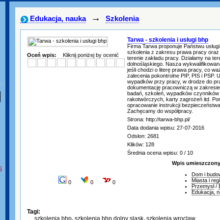
→
Edukacja, nauka
Szkolenia
Tarwa - szkolenia i usługi bhp
Firma Tarwa proponuje Państwu usług
szkolenia z zakresu prawa pracy oraz
Oceń wpis:
Kliknij poniżej by ocenić
terenie zakładu pracy. Działamy na te
dolnośląskiego. Nasza wykwalifikowana
jeśli chodzi o literę prawa pracy, co w
zalecenia pokontrolne PIP, PIS i PSP. 
wypadków przy pracy, w drodze do pra
dokumentację pracowniczą w zakresie 
badań, szkoleń, wypadków czynników 
rakotwórczych, karty zagrożeń itd. P
opracowanie instrukcji bezpieczeństw
Zachęcamy do współpracy.
Strona: http://tarwa-bhp.pl/
Data dodania wpisu: 27-07-2016
Odsłon: 2681
Klików: 128
Średnia ocena wpisu: 0 / 10
Wpis umieszczony 
6
Dom i budo
Miasta i reg
0
0
0
Przemysł
/
Edukacja, 
Tagi:
szkolenia bhp
,
szkolenia bhp dolny slask
,
szkolenia wroclaw