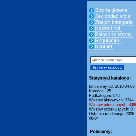
Strona główna
Jak dodać wpis
Znajdź kategorię
Nasze linki
Polecane strony
Regulamin
Kontakt
Statystyki katalogu:
Istniejemy od: 2010-04-09
Kategorii: 25
Podkategorii: 548
Wpisów aktywnych: 3344
Wpisów odrzuconych: 838
Wpisów oczekujących: 0
Ostatnia moderacja: 2026-
08-04
Polecamy: