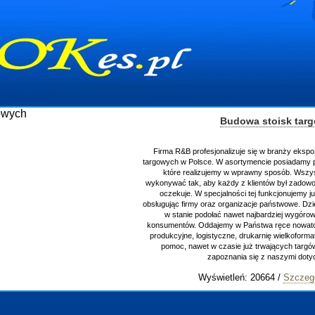
Budowa stoisk tar
Firma R&B profesjonalizuje się w branży ekspo
targowych w Polsce. W asortymencie posiadamy p
które realizujemy w wprawny sposób. Wszys
wykonywać tak, aby każdy z klientów był zadowo
oczekuje. W specjalności tej funkcjonujemy j
obsługując firmy oraz organizacje państwowe. Dzi
w stanie podołać nawet najbardziej wygór
konsumentów. Oddajemy w Państwa ręce nowator
produkcyjne, logistyczne, drukarnię wielkoform
pomoc, nawet w czasie już trwających targ
zapoznania się z naszymi do
Wyświetleń: 20664 /
Szczeg