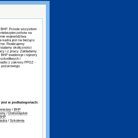
i BHP. Przede wszystkim
 niebezpieczeństw na
renie województwa
 kadra jest na bieżąco
ażne. Realizujemy
Ustalamy okoliczności
cy i z pracy. Zakładamy
BHP ewidencje i rejestry
szkodliwych i
onadto z zakresu PPOZ -
a pożarowego.
jest w podkategoriach:
wnictwo
/
BHP
iony
/
Dolnośląskie
BHP
nauka
/
Szkolenia