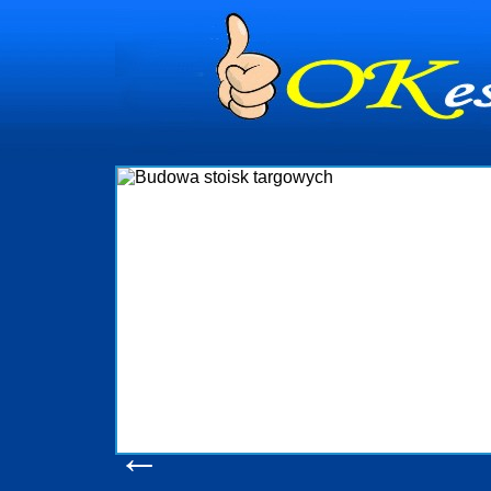
dynia
dministrowanie
ściami Gdynia i
ieżący nadzór nad
iczenia, organizację
ta obejmuje także
uchomościami Gdynia
potrzebny jest
ieruchomości Sopot
nia, Progreen-Adm
w codziennym
dla tych
←