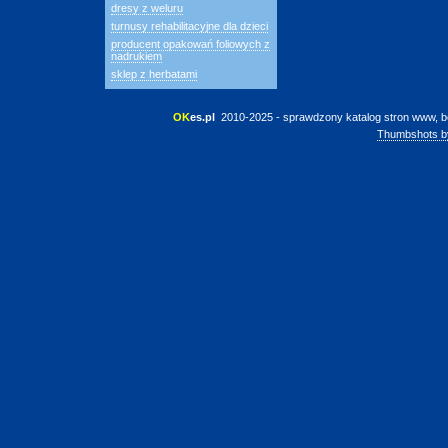
dresy z weluru
turnusy rehabilitacyjne dla dzieci
producent opakowań foliowych z
nadrukiem
sklep z herbatami
OK
es.pl
 2010-2025 - sprawdzony katalog stron www, b
Thumbshots b