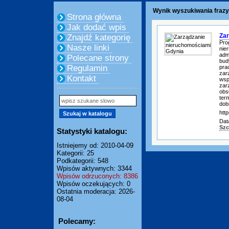
Wynik wyszukiwania frazy
Strona główna
Jak dodać wpis
Zar
Znajdź kategorię
Pro
Nasze linki
nie
adm
Polecane strony
bud
Regulamin
pra
zar
Kontakt
wsp
zar
obs
ter
dob
htt
Dat
Szc
Statystyki katalogu:
Istniejemy od: 2010-04-09
Kategorii: 25
Podkategorii: 548
Wpisów aktywnych: 3344
Wpisów odrzuconych: 8386
Wpisów oczekujących: 0
Ostatnia moderacja: 2026-
08-04
Polecamy: