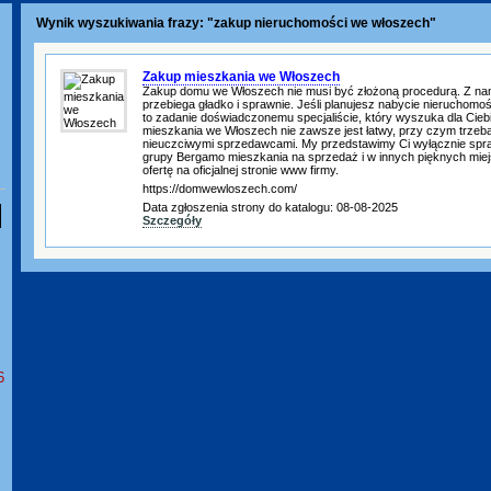
Wynik wyszukiwania frazy: "zakup nieruchomości we włoszech"
Zakup mieszkania we Włoszech
Zakup domu we Włoszech nie musi być złożoną procedurą. Z na
przebiega gładko i sprawnie. Jeśli planujesz nabycie nieruchomo
to zadanie doświadczonemu specjaliście, który wyszuka dla Ciebi
mieszkania we Włoszech nie zawsze jest łatwy, przy czym trzeba 
nieuczciwymi sprzedawcami. My przedstawimy Ci wyłącznie spr
grupy Bergamo mieszkania na sprzedaż i w innych pięknych miej
ofertę na oficjalnej stronie www firmy.
https://domwewloszech.com/
Data zgłoszenia strony do katalogu: 08-08-2025
Szczegóły
6