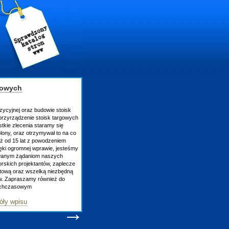
gowych
zycyjnej oraz budowie stoisk
rzyrządzenie stoisk targowych
tkie zlecenia staramy się
lony, oraz otrzymywał to na co
uż od 15 lat z powodzeniem
ęki ogromnej wprawie, jesteśmy
owanym żądaniom naszych
skich projektantów, zaplecze
atową oraz wszelką niezbędną
ów. Zapraszamy również do
tychczasowym
óły wpisu
→