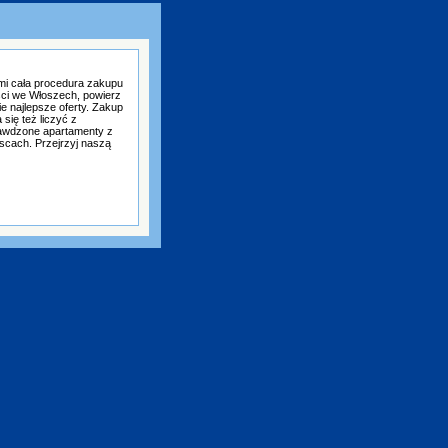
mi cała procedura zakupu
ści we Włoszech, powierz
e najlepsze oferty. Zakup
się też liczyć z
awdzone apartamenty z
scach. Przejrzyj naszą