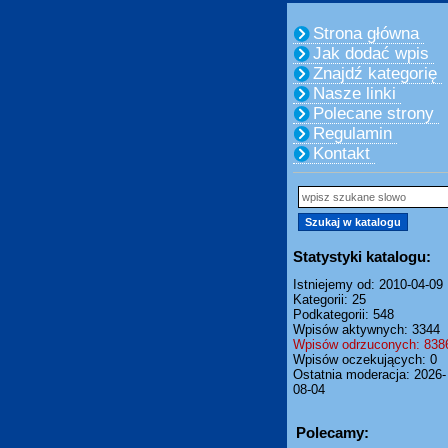
Strona główna
Jak dodać wpis
Znajdź kategorię
Nasze linki
Polecane strony
Regulamin
Kontakt
Statystyki katalogu:
Istniejemy od: 2010-04-09
Kategorii: 25
Podkategorii: 548
Wpisów aktywnych: 3344
Wpisów odrzuconych: 838
Wpisów oczekujących: 0
Ostatnia moderacja: 2026-
08-04
Polecamy: