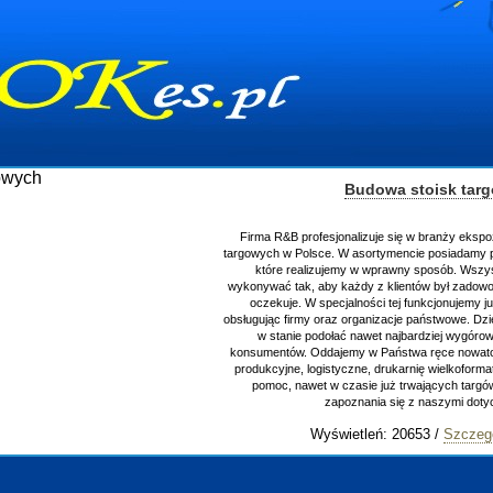
Budowa stoisk tar
Firma R&B profesjonalizuje się w branży ekspo
targowych w Polsce. W asortymencie posiadamy p
które realizujemy w wprawny sposób. Wszys
wykonywać tak, aby każdy z klientów był zadowo
oczekuje. W specjalności tej funkcjonujemy j
obsługując firmy oraz organizacje państwowe. Dzi
w stanie podołać nawet najbardziej wygór
konsumentów. Oddajemy w Państwa ręce nowator
produkcyjne, logistyczne, drukarnię wielkoform
pomoc, nawet w czasie już trwających targ
zapoznania się z naszymi do
Wyświetleń: 20653 /
Szczeg