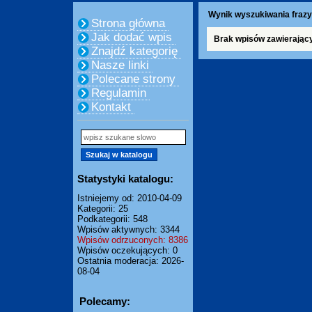
Wynik wyszukiwania frazy
Strona główna
Jak dodać wpis
Brak wpisów zawierając
Znajdź kategorię
Nasze linki
Polecane strony
Regulamin
Kontakt
Statystyki katalogu:
Istniejemy od: 2010-04-09
Kategorii: 25
Podkategorii: 548
Wpisów aktywnych: 3344
Wpisów odrzuconych: 8386
Wpisów oczekujących: 0
Ostatnia moderacja: 2026-
08-04
Polecamy: