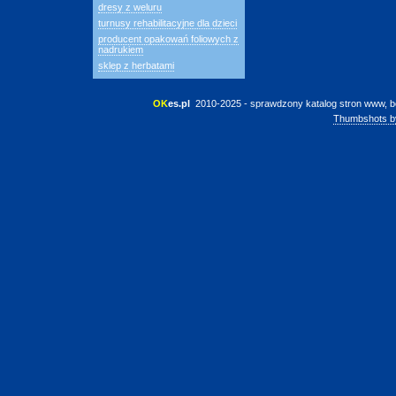
dresy z weluru
turnusy rehabilitacyjne dla dzieci
producent opakowań foliowych z
nadrukiem
sklep z herbatami
OK
es.pl
 2010-2025 - sprawdzony katalog stron www, b
Thumbshots b