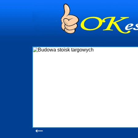
dynia
dministrowanie
ściami Gdynia i
ieżący nadzór nad
iczenia, organizację
ta obejmuje także
uchomościami Gdynia
potrzebny jest
ieruchomości Sopot
nia, Progreen-Adm
w codziennym
dla tych
←