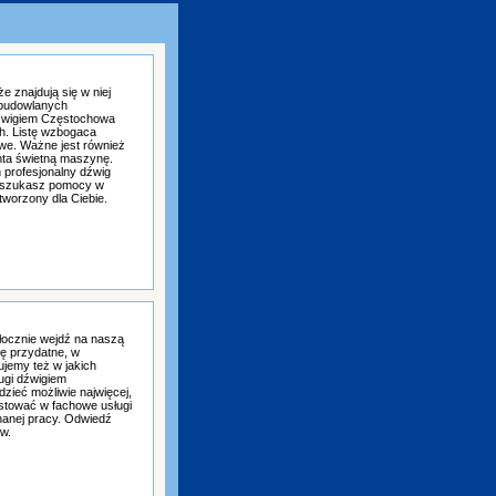
e znajdują się w niej
 budowlanych
dźwigiem Częstochowa
h. Listę wzbogaca
we. Ważne jest również
nta świetną maszynę.
 profesjonalny dźwig
i szukasz pomocy w
worzony dla Ciebie.
ocznie wejdź na naszą
ię przydatne, w
jemy też w jakich
ugi dźwigiem
zieć możliwie najwięcej,
tować w fachowe usługi
anej pracy. Odwiedź
w.