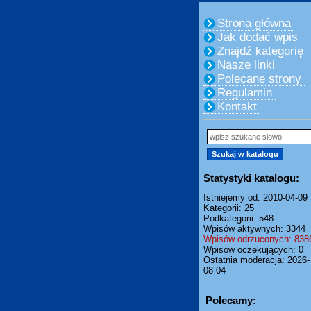
Strona główna
Jak dodać wpis
Znajdź kategorię
Nasze linki
Polecane strony
Regulamin
Kontakt
Statystyki katalogu:
Istniejemy od: 2010-04-09
Kategorii: 25
Podkategorii: 548
Wpisów aktywnych: 3344
Wpisów odrzuconych: 838
Wpisów oczekujących: 0
Ostatnia moderacja: 2026-
08-04
Polecamy: