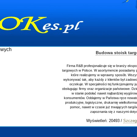
Budowa stoisk tar
Firma R&B profesjonalizuje się w branży ekspo
targowych w Polsce. W asortymencie posiadamy p
które realizujemy w wprawny sposób. Wszys
wykonywać tak, aby każdy z klientów był zadowo
oczekuje. W specjalności tej funkcjonujemy j
obsługując firmy oraz organizacje państwowe. Dzi
w stanie podołać nawet najbardziej wygór
konsumentów. Oddajemy w Państwa ręce nowator
produkcyjne, logistyczne, drukarnię wielkoform
pomoc, nawet w czasie już trwających targ
zapoznania się z naszymi do
Wyświetleń: 20493 /
Szczeg