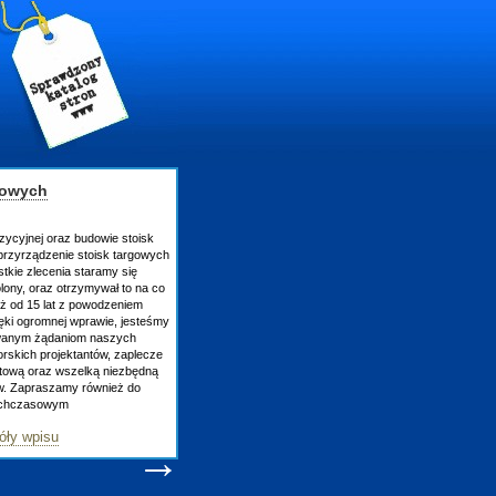
gowych
zycyjnej oraz budowie stoisk
rzyrządzenie stoisk targowych
tkie zlecenia staramy się
lony, oraz otrzymywał to na co
uż od 15 lat z powodzeniem
ęki ogromnej wprawie, jesteśmy
owanym żądaniom naszych
skich projektantów, zaplecze
atową oraz wszelką niezbędną
ów. Zapraszamy również do
tychczasowym
óły wpisu
→