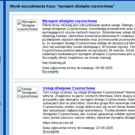
Wynik wyszukiwania frazy: "wynajem dźwigów częstochowa"
Wynajem dźwigów częstochowa
Oferta firmy mDźwig jest zdecydowanie godna uwagi. Dlatego, ż
usługi dźwigowe Częstochowa. Umożliwiają prowadzenie prac
wymagających użycia ciężkich maszyn. Sztandarowe usługi 
obejmują montaż i demontaż konstrukcji betonowych i stalowyc
przeładunek ciężkich elementów oraz przenoszenie przemysło
to, że wynajem dźwigu Częstochowa oddaje do dyspozycji klie
Jest nią samojezdny żuraw obsługujący 30 tonowe ciężary. Ten
Częstochowa podnosi ładunek na wysokość 28 metrów. Jeżel
zadaniach budowlanych wynajem dźwigów Częstochowa jest st
Szczegóły oferty znajdziesz na stronie mdzwig.
http://mdzwig.pl/
Data zgłoszenia strony do katalogu: 04-08-2020
Szczegóły
Usługi dźwigowe Częstochowa
Tym czego szukasz są usługi dźwigowe Częstochowa? Niezwł
witrynę. Znajdziesz tu garść cennych informacji, które okażą s
przypadku gdy planujesz wynajem dźwigu Częstochowa. Opisu
sytuacjach jest on potrzebny. Szeroka grupa firm wykonuje usł
6
Częstochowa, wobec czego dobrze jest się na ich temat dowied
aby wytypować najlepszego wykonawcę. Trzeba bowiem inwes
dźwigowe Częstochowa, aby zyskać gwarancję solidnie wykon
nasz portal i poszerz zakres wiedzy odnośnie wynajmu dźwigó
https://amcar.com.pl/
Data zgłoszenia strony do katalogu: 22-04-2026
Szczegóły