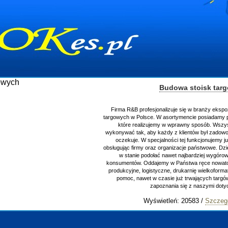
Budowa stoisk tar
Firma R&B profesjonalizuje się w branży ekspo
targowych w Polsce. W asortymencie posiadamy p
które realizujemy w wprawny sposób. Wszys
wykonywać tak, aby każdy z klientów był zadowo
oczekuje. W specjalności tej funkcjonujemy j
obsługując firmy oraz organizacje państwowe. Dzi
w stanie podołać nawet najbardziej wygór
konsumentów. Oddajemy w Państwa ręce nowator
produkcyjne, logistyczne, drukarnię wielkoform
pomoc, nawet w czasie już trwających targ
zapoznania się z naszymi do
Wyświetleń: 20583 /
Szczeg