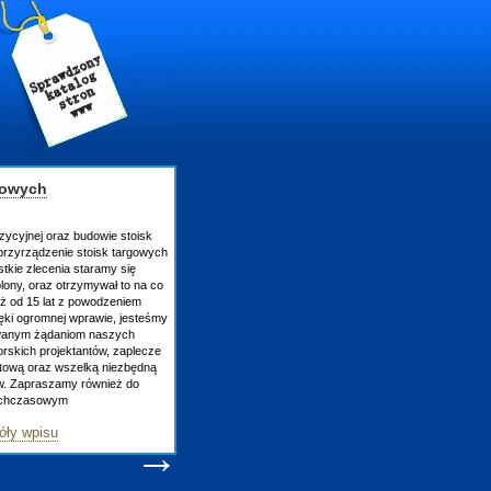
gowych
zycyjnej oraz budowie stoisk
rzyrządzenie stoisk targowych
tkie zlecenia staramy się
lony, oraz otrzymywał to na co
uż od 15 lat z powodzeniem
ęki ogromnej wprawie, jesteśmy
owanym żądaniom naszych
skich projektantów, zaplecze
atową oraz wszelką niezbędną
ów. Zapraszamy również do
tychczasowym
óły wpisu
→