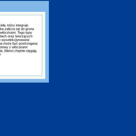
ła, który integruje
ka zalicza się do grona
 włóczkami. Tego typu
rutach oraz tworzących
ie wyselekcjonowane
lana może być postrzegana
netowy z włóczkami
 Klienci chętnie sięgają
r