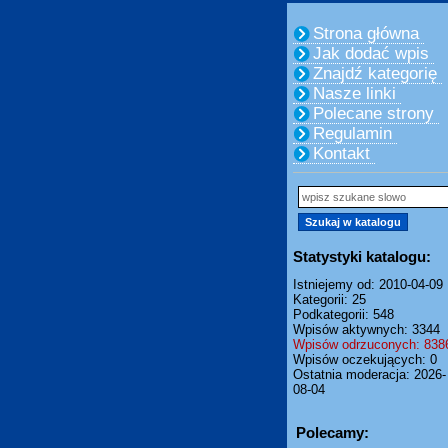
Strona główna
Jak dodać wpis
Znajdź kategorię
Nasze linki
Polecane strony
Regulamin
Kontakt
Statystyki katalogu:
Istniejemy od: 2010-04-09
Kategorii: 25
Podkategorii: 548
Wpisów aktywnych: 3344
Wpisów odrzuconych: 838
Wpisów oczekujących: 0
Ostatnia moderacja: 2026-
08-04
Polecamy: