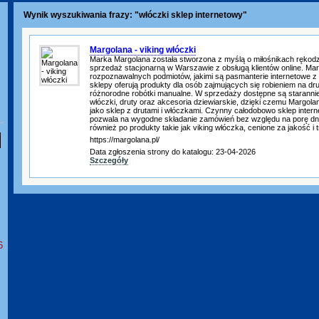
Wynik wyszukiwania frazy: "włóczki sklep internetowy"
Margolana - viking włóczki
Marka Margolana została stworzona z myślą o miłośnikach rękodzie
sprzedaż stacjonarną w Warszawie z obsługą klientów online. Mar
rozpoznawalnych podmiotów, jakimi są pasmanterie internetowe z
sklepy oferują produkty dla osób zajmujących się robieniem na d
różnorodne robótki manualne. W sprzedaży dostępne są starann
włóczki, druty oraz akcesoria dziewiarskie, dzięki czemu Margo
jako sklep z drutami i włóczkami. Czynny całodobowo sklep inter
pozwala na wygodne składanie zamówień bez względu na porę dnia.
również po produkty takie jak viking włóczka, cenione za jakość i t
https://margolana.pl/
Data zgłoszenia strony do katalogu: 23-04-2026
Szczegóły
6