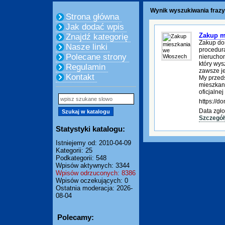
Wynik wyszukiwania frazy
Strona główna
Jak dodać wpis
Zakup m
Znajdź kategorię
Zakup do
Nasze linki
procedura
Polecane strony
nierucho
który wys
Regulamin
zawsze je
Kontakt
My przed
mieszkani
oficjalnej
https://
Data zgło
Szczegół
Statystyki katalogu:
Istniejemy od: 2010-04-09
Kategorii: 25
Podkategorii: 548
Wpisów aktywnych: 3344
Wpisów odrzuconych: 8386
Wpisów oczekujących: 0
Ostatnia moderacja: 2026-
08-04
Polecamy: