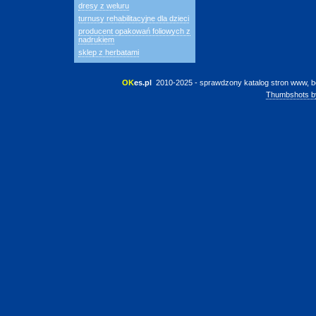
dresy z weluru
turnusy rehabilitacyjne dla dzieci
producent opakowań foliowych z
nadrukiem
sklep z herbatami
OK
es.pl
 2010-2025 - sprawdzony katalog stron www, b
Thumbshots b