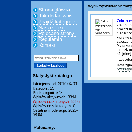
Wynik wyszukiwania fraz
Strona główna
Jak dodać wpis
Zakup m
Znajdź kategorię
Zakup do
Nasze linki
procedura
Polecane strony
nierucho
który wys
Regulamin
zawsze je
Kontakt
My przed
mieszkani
oficjalnej
https://
Data zgło
Szczegół
Statystyki katalogu:
Istniejemy od: 2010-04-09
Kategorii: 25
Podkategorii: 548
Wpisów aktywnych: 3344
Wpisów odrzuconych: 8386
Wpisów oczekujących: 0
Ostatnia moderacja: 2026-
08-04
Polecamy: