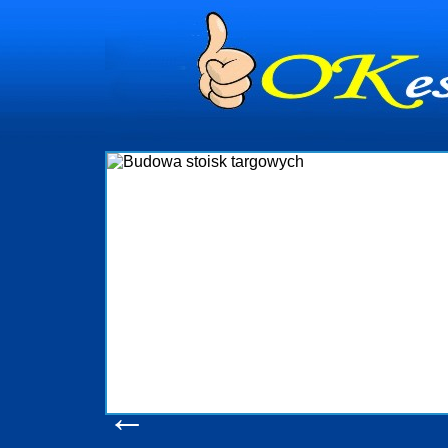
dynia
dministrowanie
ściami Gdynia i
ieżący nadzór nad
iczenia, organizację
ta obejmuje także
uchomościami Gdynia
potrzebny jest
ieruchomości Sopot
nia, Progreen-Adm
w codziennym
dla tych
←