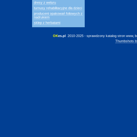
dresy z weluru
turnusy rehabilitacyjne dla dzieci
producent opakowań foliowych z
nadrukiem
sklep z herbatami
OK
es.pl
 2010-2025 - sprawdzony katalog stron www, b
Thumbshots b