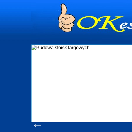
dynia
dministrowanie
ściami Gdynia i
ieżący nadzór nad
iczenia, organizację
ta obejmuje także
uchomościami Gdynia
potrzebny jest
ieruchomości Sopot
nia, Progreen-Adm
w codziennym
dla tych
←