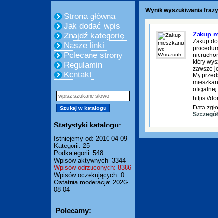
Wynik wyszukiwania frazy
Strona główna
Jak dodać wpis
Zakup m
Znajdź kategorię
Zakup do
Nasze linki
procedura
Polecane strony
nierucho
który wys
Regulamin
zawsze je
Kontakt
My przed
mieszkani
oficjalnej
https://
Data zgło
Szczegół
Statystyki katalogu:
Istniejemy od: 2010-04-09
Kategorii: 25
Podkategorii: 548
Wpisów aktywnych: 3344
Wpisów odrzuconych: 8386
Wpisów oczekujących: 0
Ostatnia moderacja: 2026-
08-04
Polecamy: