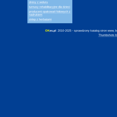
dresy z weluru
turnusy rehabilitacyjne dla dzieci
producent opakowań foliowych z
nadrukiem
sklep z herbatami
OK
es.pl
 2010-2025 - sprawdzony katalog stron www, b
Thumbshots b