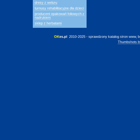
dresy z weluru
turnusy rehabilitacyjne dla dzieci
producent opakowań foliowych z
nadrukiem
sklep z herbatami
OK
es.pl
 2010-2025 - sprawdzony katalog stron www, b
Thumbshots b