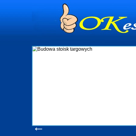
dynia
dministrowanie
ściami Gdynia i
ieżący nadzór nad
iczenia, organizację
ta obejmuje także
uchomościami Gdynia
potrzebny jest
ieruchomości Sopot
nia, Progreen-Adm
w codziennym
dla tych
←