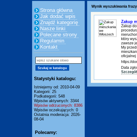
Wynik wyszukiwania frazy
Strona główna
Jak dodać wpis
Zakup m
Znajdź kategorię
Zakup do
Nasze linki
procedura
Polecane strony
nierucho
który wys
Regulamin
zawsze je
Kontakt
My przed
mieszkani
oficjalnej
https://
Data zgło
Szczegół
Statystyki katalogu:
Istniejemy od: 2010-04-09
Kategorii: 25
Podkategorii: 548
Wpisów aktywnych: 3344
Wpisów odrzuconych: 8386
Wpisów oczekujących: 0
Ostatnia moderacja: 2026-
08-04
Polecamy: