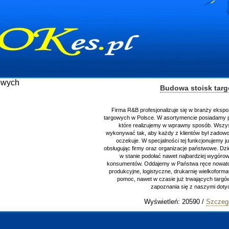
Budowa stoisk tar
Firma R&B profesjonalizuje się w branży ekspo
targowych w Polsce. W asortymencie posiadamy p
które realizujemy w wprawny sposób. Wszys
wykonywać tak, aby każdy z klientów był zadowo
oczekuje. W specjalności tej funkcjonujemy j
obsługując firmy oraz organizacje państwowe. Dzi
w stanie podołać nawet najbardziej wygór
konsumentów. Oddajemy w Państwa ręce nowator
produkcyjne, logistyczne, drukarnię wielkoform
pomoc, nawet w czasie już trwających targ
zapoznania się z naszymi do
Wyświetleń: 20590 /
Szczeg