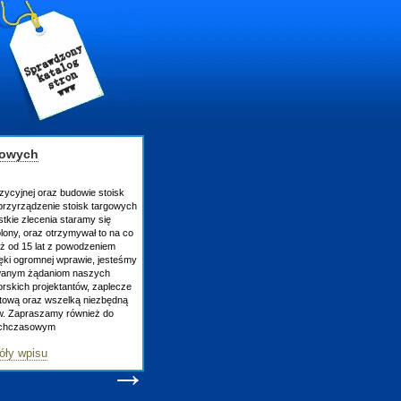
gowych
zycyjnej oraz budowie stoisk
rzyrządzenie stoisk targowych
tkie zlecenia staramy się
lony, oraz otrzymywał to na co
uż od 15 lat z powodzeniem
ęki ogromnej wprawie, jesteśmy
owanym żądaniom naszych
skich projektantów, zaplecze
atową oraz wszelką niezbędną
ów. Zapraszamy również do
tychczasowym
óły wpisu
→