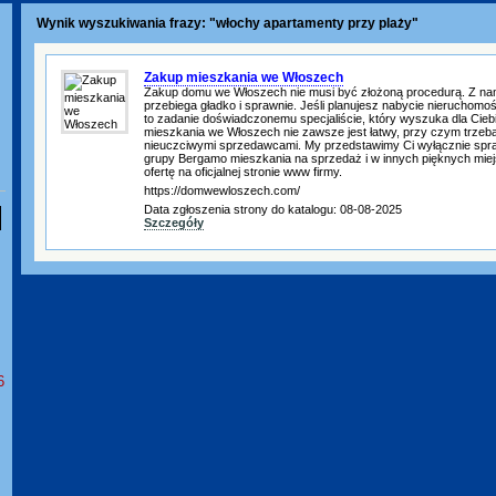
Wynik wyszukiwania frazy: "włochy apartamenty przy plaży"
Zakup mieszkania we Włoszech
Zakup domu we Włoszech nie musi być złożoną procedurą. Z na
przebiega gładko i sprawnie. Jeśli planujesz nabycie nieruchomo
to zadanie doświadczonemu specjaliście, który wyszuka dla Ciebi
mieszkania we Włoszech nie zawsze jest łatwy, przy czym trzeba 
nieuczciwymi sprzedawcami. My przedstawimy Ci wyłącznie spr
grupy Bergamo mieszkania na sprzedaż i w innych pięknych miej
ofertę na oficjalnej stronie www firmy.
https://domwewloszech.com/
Data zgłoszenia strony do katalogu: 08-08-2025
Szczegóły
6