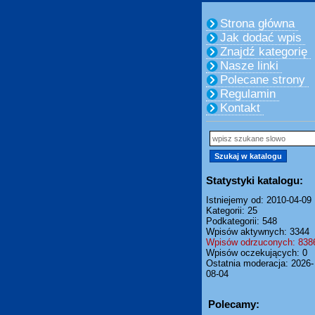
Strona główna
Jak dodać wpis
Znajdź kategorię
Nasze linki
Polecane strony
Regulamin
Kontakt
Statystyki katalogu:
Istniejemy od: 2010-04-09
Kategorii: 25
Podkategorii: 548
Wpisów aktywnych: 3344
Wpisów odrzuconych: 838
Wpisów oczekujących: 0
Ostatnia moderacja: 2026-
08-04
Polecamy: