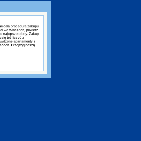
mi cała procedura zakupu
ści we Włoszech, powierz
e najlepsze oferty. Zakup
się też liczyć z
awdzone apartamenty z
scach. Przejrzyj naszą