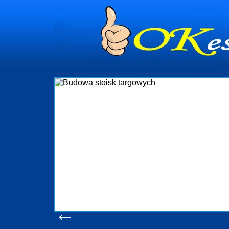
dynia
dministrowanie
ściami Gdynia i
ieżący nadzór nad
iczenia, organizację
ta obejmuje także
uchomościami Gdynia
potrzebny jest
ieruchomości Sopot
nia, Progreen-Adm
w codziennym
dla tych
←