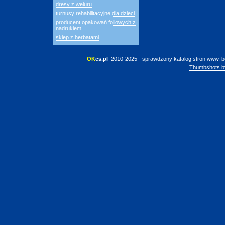
dresy z weluru
turnusy rehabilitacyjne dla dzieci
producent opakowań foliowych z
nadrukiem
sklep z herbatami
OK
es.pl
 2010-2025 - sprawdzony katalog stron www, b
Thumbshots b