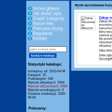
Wynik wyszukiwania frazy
Strona główna
Jak dodać wpis
Zakup m
Znajdź kategorię
Zakup do
Nasze linki
procedura
Polecane strony
nierucho
który wys
Regulamin
zawsze je
Kontakt
My przed
mieszkani
oficjalnej
https://
Data zgło
Szczegół
Statystyki katalogu:
Istniejemy od: 2010-04-09
Kategorii: 25
Podkategorii: 548
Wpisów aktywnych: 3344
Wpisów odrzuconych: 8386
Wpisów oczekujących: 0
Ostatnia moderacja: 2026-
08-04
Polecamy: