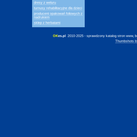
dresy z weluru
turnusy rehabilitacyjne dla dzieci
producent opakowań foliowych z
nadrukiem
sklep z herbatami
OK
es.pl
 2010-2025 - sprawdzony katalog stron www, b
Thumbshots b