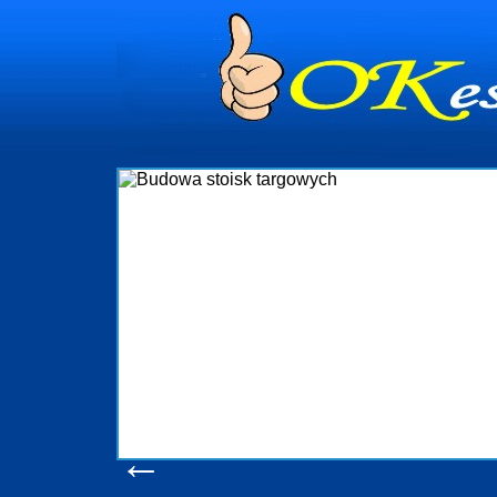
dynia
dministrowanie
ściami Gdynia i
ieżący nadzór nad
iczenia, organizację
ta obejmuje także
uchomościami Gdynia
potrzebny jest
ieruchomości Sopot
nia, Progreen-Adm
w codziennym
dla tych
←