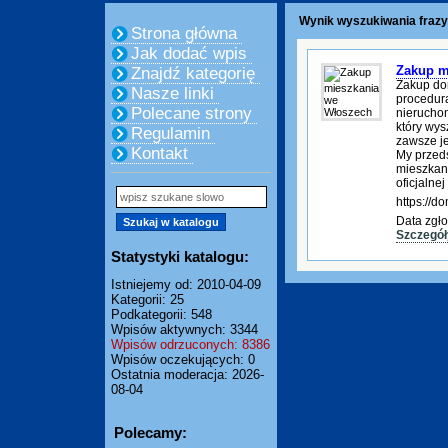
Wynik wyszukiwania frazy
Strona główna
Jak dodać wpis
Zakup m
Znajdź kategorię
Zakup do
Nasze linki
procedura
Polecane strony
nierucho
który wys
Regulamin
zawsze je
Kontakt
My przed
mieszkani
oficjalnej
https://
Data zgło
Szczegół
Statystyki katalogu:
Istniejemy od: 2010-04-09
Kategorii: 25
Podkategorii: 548
Wpisów aktywnych: 3344
Wpisów odrzuconych: 8386
Wpisów oczekujących: 0
Ostatnia moderacja: 2026-
08-04
Polecamy: