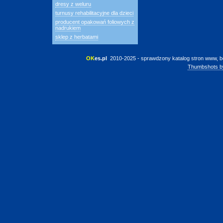
dresy z weluru
turnusy rehabilitacyjne dla dzieci
producent opakowań foliowych z
nadrukiem
sklep z herbatami
OK
es.pl
 2010-2025 - sprawdzony katalog stron www, b
Thumbshots b