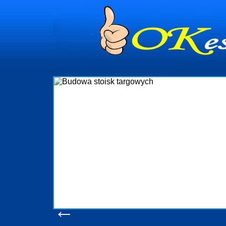
dynia
dministrowanie
ściami Gdynia i
ieżący nadzór nad
iczenia, organizację
ta obejmuje także
uchomościami Gdynia
potrzebny jest
ieruchomości Sopot
nia, Progreen-Adm
w codziennym
dla tych
←