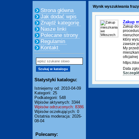
Wynik wyszukiwania frazy
Strona główna
Jak dodać wpis
Zakup m
Znajdź kategorię
Zakup do
Nasze linki
procedura
Polecane strony
nierucho
który wys
Regulamin
zawsze je
Kontakt
My przed
mieszkani
oficjalnej
https://
Data zgło
Szczegół
Statystyki katalogu:
Istniejemy od: 2010-04-09
Kategorii: 25
Podkategorii: 548
Wpisów aktywnych: 3344
Wpisów odrzuconych: 8386
Wpisów oczekujących: 0
Ostatnia moderacja: 2026-
08-04
Polecamy: